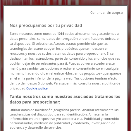
Continuar sin aceptar
はるやま
Nos preocupamos por tu privacidad
Tanto nosotros como nuestros
1014
socios almacenamos y accedemos a
はるやま チラシ
datos personales, como datos de navegación o identificadores únicos, en
tu dispositivo. Si seleccionas Acepto, estarás permitiendo que las
tecnologías de rastreo apoyen los propósitos que se muestran en
8/16 日まで有効
«nosotros y nuestros socios tratamos datos para proporcionar». Si se
{"numCatalogs":1}
deshabilitan los rastreadores, parte del contenido y los anuncios que ves
podrían dejar de ser relevantes para ti. Puedes volver a acceder a este
menú para cambiar tus opciones o retirar el consentimiento en cualquier
スケジュールとアドレスはるやま。
momento haciendo clic en el enlace «Mostrar los propósitos» que aparece
en el en la parte inferior de la página web. Tus opciones tendrán efecto
dentro de nuestro Sitio web. Para saber más, consulta nuestra política de
privacidad.
Cookie policy
Tanto nosotros como nuestros asociados tratamos los
datos para proporcionar:
はるやま
Utilizar datos de localización geográfica precisa. Analizar activamente las
características del dispositivo para su identificación. Almacenar la
滋賀県草津市野村4－1－13, 草津市
información en un dispositivo y/o acceder a ella. Publicidad y contenido
personalizados, medición de publicidad y contenido, investigación de
audiencia y desarrollo de servicios.
8.0 km