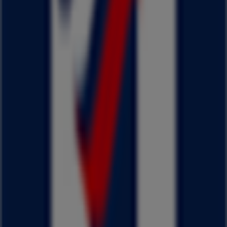
近くのお店
平和堂
滋賀県大津市春日町1番5号, 大津市
322 m
閉店
魚民