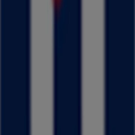
滋賀県 大津市末広町2-23, 大津市
336 m
閉店
大津市のファッションの他のビジネス
はるやま
Tiendeoの
はるやま
店舗へようこそ！ここでは、この
ファッ
ション
業界で評価の高い
はるやま
の最新の
オファー
、
プロモ
ーション
、
カタログ
をご覧いただけます。当店は
滋賀県大津
市真野2－31－1
、
大津市
にあります。ここでは、2023年
8
月
にわたって購入時にお得に商品を手に入れることができま
す。
Tiendeoでは、
はるやま
に関する最新情報をご提供していま
す。営業時間や限定オファー、
滋賀県大津市真野2－31－1