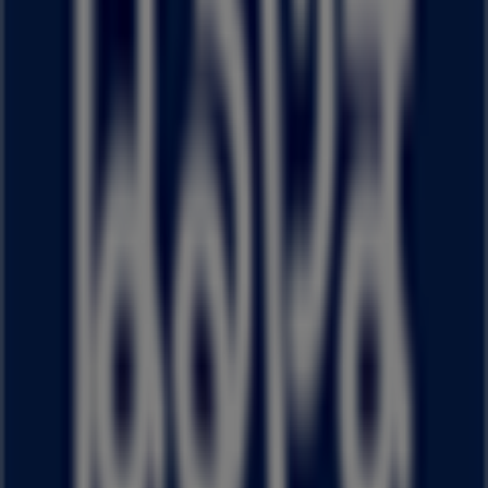
Tiendeoは世界中でのローカルショッピングを改革するIT企
業Shopfullyの一社です。
Tiendeo
私たちが行うこと
ビジネスソリューションをみる
ニュース・メディア
ビジネス契約
お問い合わせ
マーケテイング＆ビジネスリクエスト
地図上で店舗が誤った場所にあります
週にいちど広告のフィードバック
技術的な問題と一般的なフィードバック