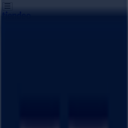
あなたはここにいる：
大津市
Featured
スーパーマーケット
ファッション
ホームセンター&
ペット
ドラッグストア
家電
レストラン
カラオケ & エンター
テイメント
スポーツ
おもちゃ&子供向け商品
車&モーターバ
イク
広告
はるやま 滋賀県大津市真野2－31－1 |
滋賀県大津市真野2－31－1, 大津市：チ