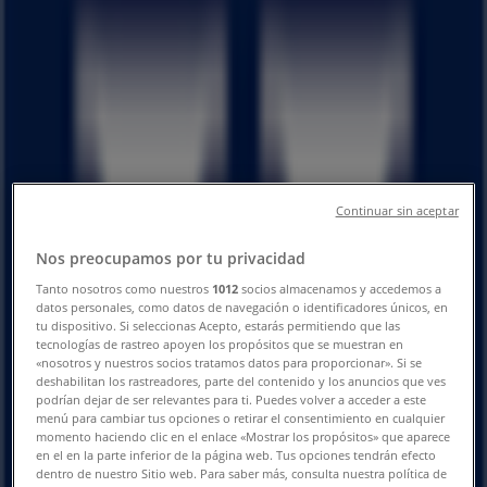
ラシと営業時間、電話番号
大津市のTiendeo
»
ファッションの大津市チラシ
»
大津市のはるやま
»
はるやま | 滋賀県大津市真野2－31－1
Continuar sin aceptar
閉店
Nos preocupamos por tu privacidad
Tanto nosotros como nuestros
1012
socios almacenamos y accedemos a
datos personales, como datos de navegación o identificadores únicos, en
日曜日
tu dispositivo. Si seleccionas Acepto, estarás permitiendo que las
10:30 - 19:30
tecnologías de rastreo apoyen los propósitos que se muestran en
月曜日
«nosotros y nuestros socios tratamos datos para proporcionar». Si se
deshabilitan los rastreadores, parte del contenido y los anuncios que ves
10:30 - 19:30
podrían dejar de ser relevantes para ti. Puedes volver a acceder a este
火曜日
menú para cambiar tus opciones o retirar el consentimiento en cualquier
10:30 - 19:30
momento haciendo clic en el enlace «Mostrar los propósitos» que aparece
水曜日
en el en la parte inferior de la página web. Tus opciones tendrán efecto
dentro de nuestro Sitio web. Para saber más, consulta nuestra política de
10:30 - 19:30