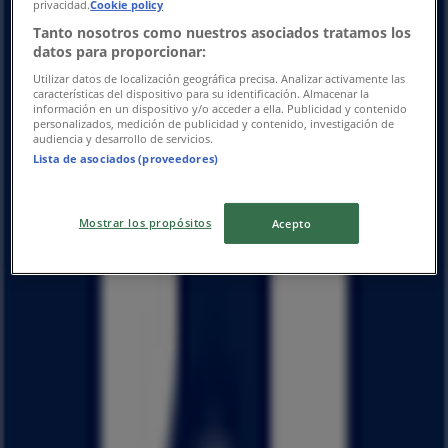
privacidad.
Cookie policy
木曜日
Tanto nosotros como nuestros asociados tratamos los
10:30 - 19:30
datos para proporcionar:
金曜日
Utilizar datos de localización geográfica precisa. Analizar activamente las
10:30 - 19:30
características del dispositivo para su identificación. Almacenar la
土曜日
información en un dispositivo y/o acceder a ella. Publicidad y contenido
personalizados, medición de publicidad y contenido, investigación de
10:30 - 19:30
audiencia y desarrollo de servicios.
Lista de asociados (proveedores)
マップ
077-574-1406
閉店
Mostrar los propósitos
Acepto
日曜日
10:30 - 19:30
月曜日
10:30 - 19:30
火曜日
10:30 - 19:30
水曜日
10:30 - 19:30