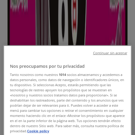
イオン
現在の掘り出し物とオファー
8/17 日まで有効
Continuar sin aceptar
今日で期限切れ
Nos preocupamos por tu privacidad
Tanto nosotros como nuestros
1014
socios almacenamos y accedemos a
datos personales, como datos de navegación o identificadores únicos, en
tu dispositivo. Si seleccionas Acepto, estarás permitiendo que las
イオン
tecnologías de rastreo apoyen los propósitos que se muestran en
«nosotros y nuestros socios tratamos datos para proporcionar». Si se
私たちのお客様のための排他的な取引
deshabilitan los rastreadores, parte del contenido y los anuncios que ves
podrían dejar de ser relevantes para ti. Puedes volver a acceder a este
menú para cambiar tus opciones o retirar el consentimiento en cualquier
今日で期限切れ
138 m - 大和市
momento haciendo clic en el enlace «Mostrar los propósitos» que aparece
-2 日数
en el en la parte inferior de la página web. Tus opciones tendrán efecto
dentro de nuestro Sitio web. Para saber más, consulta nuestra política de
privacidad.
Cookie policy