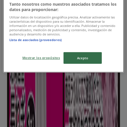
Tanto nosotros como nuestros asociados tratamos los
イオン
datos para proporcionar:
Utilizar datos de localización geográfica precisa. Analizar activamente las
現在の取引とオファー
características del dispositivo para su identificación. Almacenar la
información en un dispositivo y/o acceder a ella. Publicidad y contenido
personalizados, medición de publicidad y contenido, investigación de
8/11 日まで有効
138 m - 大和市
audiencia y desarrollo de servicios.
Lista de asociados (proveedores)
イオン
Mostrar los propósitos
Acepto
トップディールと割引
8/31 日まで有効
138 m - 大和市
-2 日数
イオン
あなたのための私たちの最高の取引