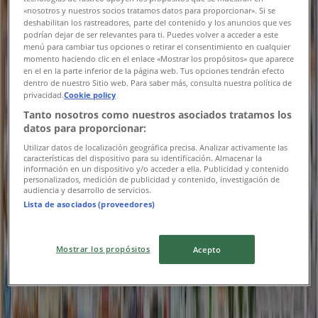
«nosotros y nuestros socios tratamos datos para proporcionar». Si se
deshabilitan los rastreadores, parte del contenido y los anuncios que ves
podrían dejar de ser relevantes para ti. Puedes volver a acceder a este
menú para cambiar tus opciones o retirar el consentimiento en cualquier
momento haciendo clic en el enlace «Mostrar los propósitos» que aparece
en el en la parte inferior de la página web. Tus opciones tendrán efecto
dentro de nuestro Sitio web. Para saber más, consulta nuestra política de
privacidad.
Cookie policy
Tanto nosotros como nuestros asociados tratamos los
datos para proporcionar:
Utilizar datos de localización geográfica precisa. Analizar activamente las
características del dispositivo para su identificación. Almacenar la
{"numCatalogs":0}
información en un dispositivo y/o acceder a ella. Publicidad y contenido
personalizados, medición de publicidad y contenido, investigación de
audiencia y desarrollo de servicios.
スケジュールとアドレスミスターマッ
Lista de asociados (proveedores)
クス。
Mostrar los propósitos
Acepto
ミスターマックス
群馬県高崎市倉賀野町4691番地1号, 高崎市