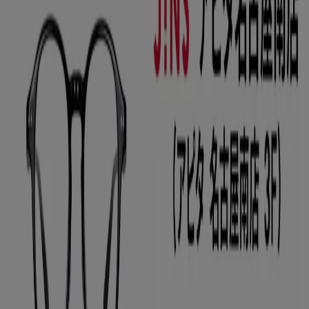
注目のセール商品
シェルター
水着
水族館
ランタン
米
カーテン
ネックレス
フット
ケア
スーツケース
あなたのまちのTiendeo
東京都
大阪市
横浜市
名古屋市
福岡市
札幌市
神
戸市
仙台市
広島市
京都市
さいたま市
川崎市
千葉
市
北九州市
新潟市
渋谷区
都道府県一覧へ