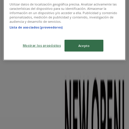
ゆめタウン
Utilizar datos de localización geográfica precisa. Analizar activamente las
características del dispositivo para su identificación. Almacenar la
información en un dispositivo y/o acceder a ella. Publicidad y contenido
あなたのための特別オファー
personalizados, medición de publicidad y contenido, investigación de
audiencia y desarrollo de servicios.
Lista de asociados (proveedores)
8/10 日まで有効
高崎市
新規
Mostrar los propósitos
Acepto
ゆめタウン
トップディールと割引
8/16 日まで有効
高崎市
新規
ゆめタウン
割引とプロモーション