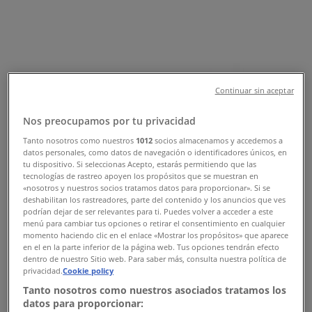
新規
マックスバリュ
マックスバリュ チラシ
Continuar sin aceptar
8/9 日まで有効
高崎市
Nos preocupamos por tu privacidad
新規
Tanto nosotros como nuestros
1012
socios almacenamos y accedemos a
datos personales, como datos de navegación o identificadores únicos, en
tu dispositivo. Si seleccionas Acepto, estarás permitiendo que las
tecnologías de rastreo apoyen los propósitos que se muestran en
ゆめタウン
«nosotros y nuestros socios tratamos datos para proporcionar». Si se
deshabilitan los rastreadores, parte del contenido y los anuncios que ves
podrían dejar de ser relevantes para ti. Puedes volver a acceder a este
排他的な取引と掘り出し物
menú para cambiar tus opciones o retirar el consentimiento en cualquier
momento haciendo clic en el enlace «Mostrar los propósitos» que aparece
en el en la parte inferior de la página web. Tus opciones tendrán efecto
8/16 日まで有効
高崎市
dentro de nuestro Sitio web. Para saber más, consulta nuestra política de
新規
privacidad.
Cookie policy
Tanto nosotros como nuestros asociados tratamos los
datos para proporcionar: