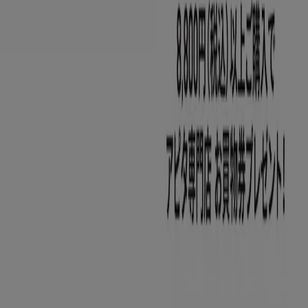
Tiendeoは世界中でのローカルショッピングを改革するIT企
業Shopfullyの一社です。
Tiendeo
私たちが行うこと
ビジネスソリューションをみる
ニュース・メディア
ビジネス契約
お問い合わせ
マーケテイング＆ビジネスリクエスト
地図上で店舗が誤った場所にあります
週にいちど広告のフィードバック