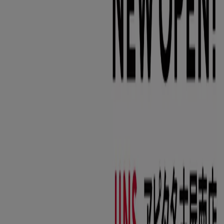
8/16 日まで有効
高崎市
新規
アピタ
倹約家のためのトップオファー
8/19 日まで有効
高崎市
もっと見る
広告