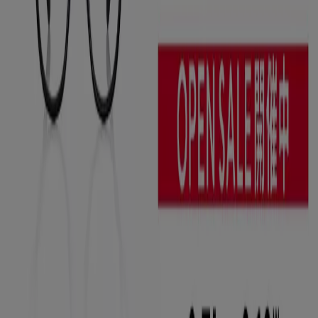
Tiendeo international
España
Italia
United Kingdom
México
Brasil
Colombia
Argentina
France
United States
Nederland
Deutschland
Perú
Chile
Portugal
Australia
Türkiye
Polska
Norge
Österreich
Sverige
Ecuador
Singapore
South Africa
Canada
Danmark
Suomi
日本
Ελλάδα
한국
Belgique
Schweiz
United Arab Emirates
România
Maroc
Ceská republika
Slovenská republika
Magyarország
България
広告