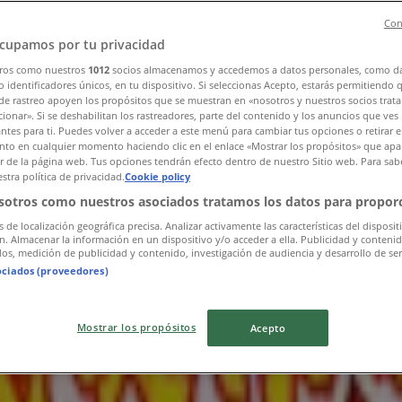
Con
cupamos por tu privacidad
ros como nuestros
1012
socios almacenamos y accedemos a datos personales, como d
 identificadores únicos, en tu dispositivo. Si seleccionas Acepto, estarás permitiendo 
de rastreo apoyen los propósitos que se muestran en «nosotros y nuestros socios trat
ionar». Si se deshabilitan los rastreadores, parte del contenido y los anuncios que ves
antes para ti. Puedes volver a acceder a este menú para cambiar tus opciones o retirar e
っと確認する
to en cualquier momento haciendo clic en el enlace «Mostrar los propósitos» que apar
or de la página web. Tus opciones tendrán efecto dentro de nuestro Sitio web. Para sab
stra política de privacidad.
Cookie policy
sotros como nuestros asociados tratamos los datos para proporc
s de localización geográfica precisa. Analizar activamente las características del disposit
ón. Almacenar la información en un dispositivo y/o acceder a ella. Publicidad y conteni
os, medición de publicidad y contenido, investigación de audiencia y desarrollo de ser
ociados (proveedores)
Mostrar los propósitos
Acepto