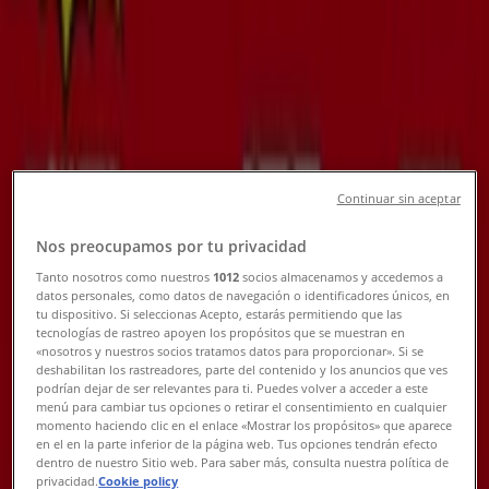
ヤマダ電機
すべての人のための魅力的な特別オファー
8/30 日まで有効
Continuar sin aceptar
明日で期限切れ
Nos preocupamos por tu privacidad
Tanto nosotros como nuestros
1012
socios almacenamos y accedemos a
datos personales, como datos de navegación o identificadores únicos, en
ヤマダ電機
tu dispositivo. Si seleccionas Acepto, estarás permitiendo que las
tecnologías de rastreo apoyen los propósitos que se muestran en
«nosotros y nuestros socios tratamos datos para proporcionar». Si se
現在の取引とオファー
deshabilitan los rastreadores, parte del contenido y los anuncios que ves
podrían dejar de ser relevantes para ti. Puedes volver a acceder a este
menú para cambiar tus opciones o retirar el consentimiento en cualquier
明日で期限切れ
1.3 km - 茂原市
momento haciendo clic en el enlace «Mostrar los propósitos» que aparece
明日で期限切れ
en el en la parte inferior de la página web. Tus opciones tendrán efecto
dentro de nuestro Sitio web. Para saber más, consulta nuestra política de
privacidad.
Cookie policy