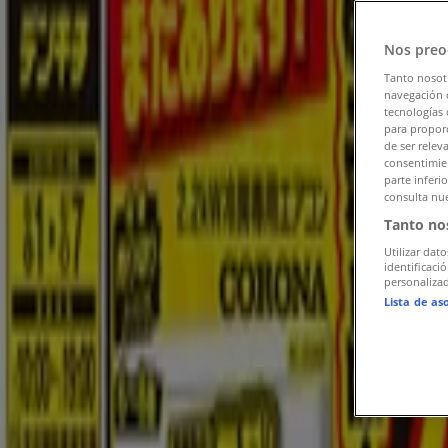
フォローするとお得な情報が手に入る
Nos preo
Tiendeo
»
お近くの家電のお買い得商品
»
Tanto nosot
navegación o
tecnologías 
PCデポ
para proporc
de ser relev
あなたの街のその他の家電店舗。
consentimien
parte inferi
consulta nue
ヤマダ電機
Tanto no
ケーズデンキ
Utilizar dato
identificaci
personalizad
ジョーシン
Lista de as
エディオン
ノジマ
パソコン工房
ソフトバンク