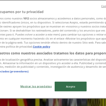
Con
cupamos por tu privacidad
ros como nuestros
1012
socios almacenamos y accedemos a datos personales, como d
 identificadores únicos, en tu dispositivo. Si seleccionas Acepto, estarás permitiendo 
de rastreo apoyen los propósitos que se muestran en «nosotros y nuestros socios trat
ionar». Si se deshabilitan los rastreadores, parte del contenido y los anuncios que ves
antes para ti. Puedes volver a acceder a este menú para cambiar tus opciones o retirar e
to en cualquier momento haciendo clic en el enlace «Mostrar los propósitos» que apar
or de la página web. Tus opciones tendrán efecto dentro de nuestro Sitio web. Para sab
stra política de privacidad.
Cookie policy
sotros como nuestros asociados tratamos los datos para proporc
s de localización geográfica precisa. Analizar activamente las características del disposit
ón. Almacenar la información en un dispositivo y/o acceder a ella. Publicidad y conteni
os, medición de publicidad y contenido, investigación de audiencia y desarrollo de ser
ociados (proveedores)
Mostrar los propósitos
Acepto