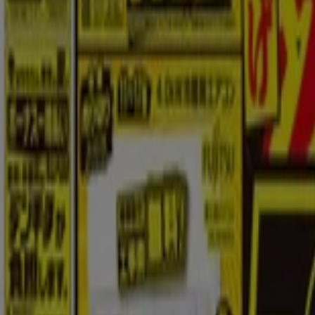
{"numCatalogs":0}
他のユーザーはこちらもチェックして
新規
ヤマダ電機
今すぐ私たちの取引で節約
8/14 日まで有効
新規
ヤマダ電機
私たちのお客様のための排他的な取引