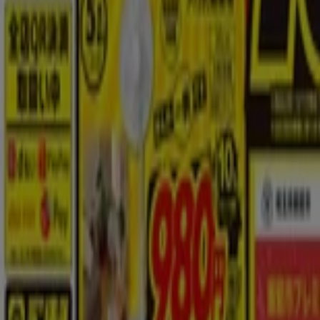
ヤマダ電機
現在の掘り出し物とオファー
8/31 日まで有効
ジョーシン
今月の得選品
8/31 日まで有効
ジョーシン
無線式防犯カメラのことならJoshinへ