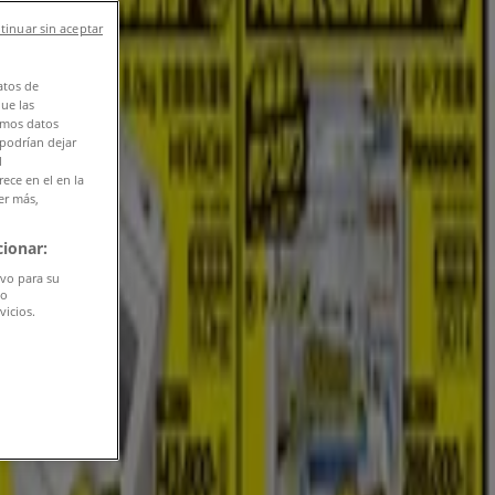
tinuar sin aceptar
atos de
que las
amos datos
 podrían dejar
l
ece en el en la
er más,
ionar:
ivo para su
do
vicios.