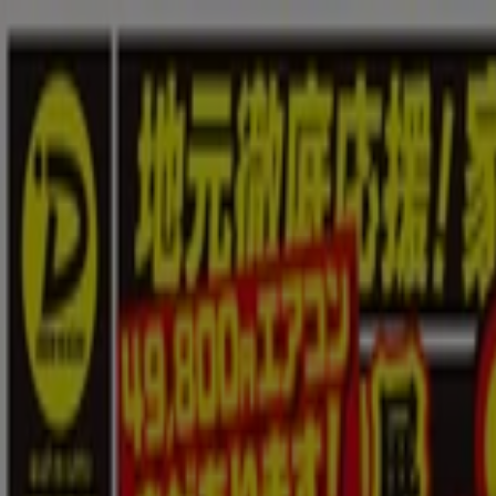
あなたはここにいる：
大阪市
Featured
スーパーマーケット
ファッション
ホームセンター&
広告
PCデポ：チラシ、クーポンやキャンペ