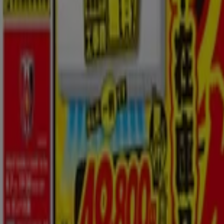
ベスト電器
コジマ
グッドウィル
ビックカメラ
NTTドコモ
タッパーウェア
デンキチ
PCデポ
アップルストア
100満ボルト
ニコン