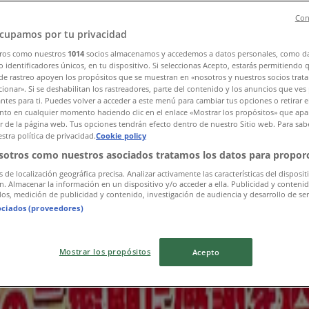
Con
cupamos por tu privacidad
ros como nuestros
1014
socios almacenamos y accedemos a datos personales, como d
 identificadores únicos, en tu dispositivo. Si seleccionas Acepto, estarás permitiendo 
de rastreo apoyen los propósitos que se muestran en «nosotros y nuestros socios trat
ionar». Si se deshabilitan los rastreadores, parte del contenido y los anuncios que ves
antes para ti. Puedes volver a acceder a este menú para cambiar tus opciones o retirar e
to en cualquier momento haciendo clic en el enlace «Mostrar los propósitos» que apar
or de la página web. Tus opciones tendrán efecto dentro de nuestro Sitio web. Para sab
stra política de privacidad.
Cookie policy
sotros como nuestros asociados tratamos los datos para proporc
s de localización geográfica precisa. Analizar activamente las características del disposit
ón. Almacenar la información en un dispositivo y/o acceder a ella. Publicidad y conteni
os, medición de publicidad y contenido, investigación de audiencia y desarrollo de ser
ociados (proveedores)
Mostrar los propósitos
Acepto