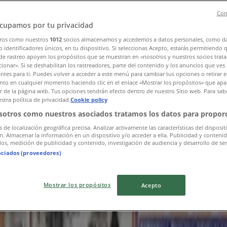
Con
cupamos por tu privacidad
ros como nuestros
1012
socios almacenamos y accedemos a datos personales, como d
 identificadores únicos, en tu dispositivo. Si seleccionas Acepto, estarás permitiendo 
de rastreo apoyen los propósitos que se muestran en «nosotros y nuestros socios trat
ionar». Si se deshabilitan los rastreadores, parte del contenido y los anuncios que ves
antes para ti. Puedes volver a acceder a este menú para cambiar tus opciones o retirar e
to en cualquier momento haciendo clic en el enlace «Mostrar los propósitos» que apar
or de la página web. Tus opciones tendrán efecto dentro de nuestro Sitio web. Para sab
stra política de privacidad.
Cookie policy
sotros como nuestros asociados tratamos los datos para proporc
s de localización geográfica precisa. Analizar activamente las características del disposit
ón. Almacenar la información en un dispositivo y/o acceder a ella. Publicidad y conteni
os, medición de publicidad y contenido, investigación de audiencia y desarrollo de ser
ociados (proveedores)
Mostrar los propósitos
Acepto