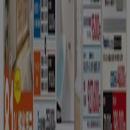
さいたま市のホームセンター&ペット
のカタログ
さいたま市のチラシとお得な情報
シェルター
水着
水族館
ランタン
米
カーテン
ネックレス
フット
ケア
スーツケース
他のまちのホームセンター&ペット
東京都
大阪市
横浜市
名古屋市
福岡市
札幌市
神
戸市
仙台市
広島市
京都市
さいたま市
川崎市
千葉
市
北九州市
新潟市
渋谷区
都道府県一覧へ
原点の最新情報とTiendeoで公開されたペットに