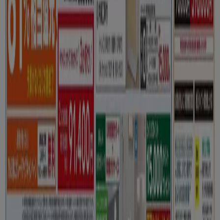
関する情報！
ホームセンターのこのカテゴリでは、パンフレット/カタロ
グ、住所、電話番号などを参照できます。原点の中心から。
メールで注文カタログを確認してください！家の改造方法を
検討する際に、流行をチェックして最後のカタログでアイデ
アのカタログを見てみませんか♪、価格比較モデルのそれぞ
れの興味も！
に行く のオファー ホームセンター&ペット
広告