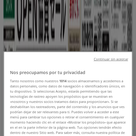
さいたま市のTiendeo
»
ホームセンター&ペットのさいたま市チラシ
新規
カインズホーム
Continuar sin aceptar
切花販売中 89号
Nos preocupamos por tu privacidad
Tanto nosotros como nuestros
1014
socios almacenamos y accedemos a
8/16 日まで有効
さいたま市
datos personales, como datos de navegación o identificadores únicos, en
tu dispositivo. Si seleccionas Acepto, estarás permitiendo que las
新規
tecnologías de rastreo apoyen los propósitos que se muestran en
«nosotros y nuestros socios tratamos datos para proporcionar». Si se
deshabilitan los rastreadores, parte del contenido y los anuncios que ves
podrían dejar de ser relevantes para ti. Puedes volver a acceder a este
ラピアス 万代家具
menú para cambiar tus opciones o retirar el consentimiento en cualquier
momento haciendo clic en el enlace «Mostrar los propósitos» que aparece
en el en la parte inferior de la página web. Tus opciones tendrán efecto
私たちのお客様のための排他的な取引
dentro de nuestro Sitio web. Para saber más, consulta nuestra política de