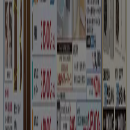
Tiendeoは世界中でのローカルショッピングを改革するIT企
業Shopfullyの一社です。
Tiendeo
私たちが行うこと
ビジネスソリューションをみる
ニュース・メディア
ビジネス契約
お問い合わせ
マーケテイング＆ビジネスリクエスト
地図上で店舗が誤った場所にあります
週にいちど広告のフィードバック
技術的な問題と一般的なフィードバック