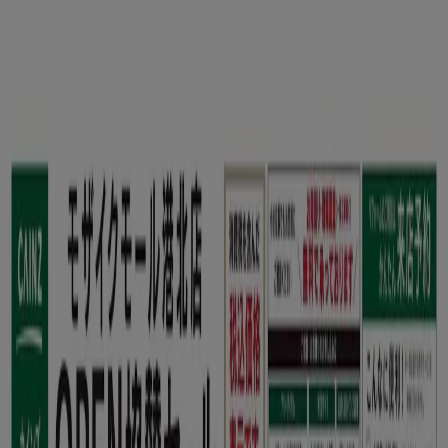
あなたはここにいる：
さいたま市
Featured
スーパーマーケット
ファッション
ホームセンター&
ペット
ドラッグストア
家電
レストラン
カラオケ & エンター
テイメント
スポーツ
おもちゃ&子供向け商品
車&モーターバ
イク
広告
ホームセンター&ペット さいたま市：
チラシ、カタログ、クーポン