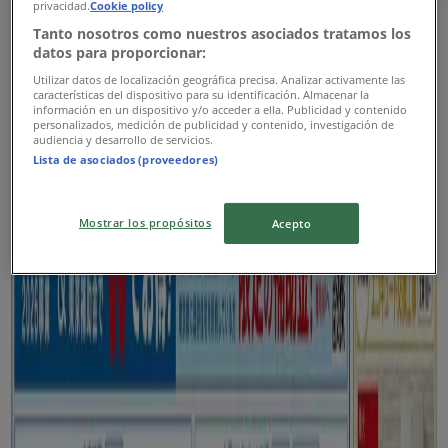
privacidad.
Cookie policy
9/4 日まで有効
さいたま市
Tanto nosotros como nuestros asociados tratamos los
新規
datos para proporcionar:
Utilizar datos de localización geográfica precisa. Analizar activamente las
características del dispositivo para su identificación. Almacenar la
información en un dispositivo y/o acceder a ella. Publicidad y contenido
ラピアス 万代家具
personalizados, medición de publicidad y contenido, investigación de
audiencia y desarrollo de servicios.
Lista de asociados (proveedores)
ラピアス 万代家具 チラシ
9/4 日まで有効
さいたま市
Mostrar los propósitos
Acepto
新規
家具のホンダ
排他的な掘り出し物
8/22 日まで有効
さいたま市
広告