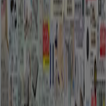
Tiendeoは世界中でのローカルショッピングを改革するIT企
業Shopfullyの一社です。
Tiendeo
私たちが行うこと
ビジネスソリューションをみる
ニュース・メディア
ビジネス契約
お問い合わせ
マーケテイング＆ビジネスリクエスト
地図上で店舗が誤った場所にあります