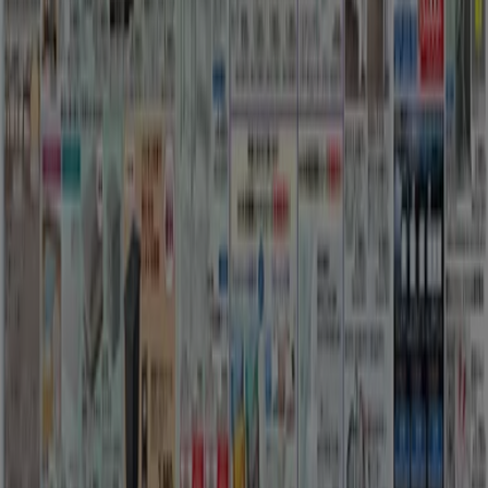
週にいちど広告のフィードバック
技術的な問題と一般的なフィードバック
検索方法
ブランド
地元ブランド
割引情報
近くのお店
製品紹介
地元産品
都市
Tiendeoアプリ