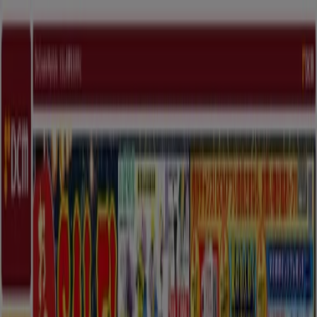
あなたはここにいる：
神戸市
Featured
スーパーマーケット
ファッション
ホームセンター&
ペット
ドラッグストア
家電
レストラン
カラオケ & エンター
テイメント
スポーツ
おもちゃ&子供向け商品
車&モーターバ
イク
広告
ホームセンター&ペット 神戸市：チラ
シ、カタログ、クーポン