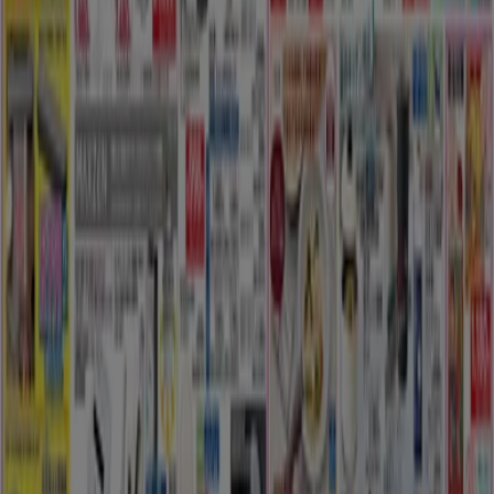
原点の最新情報とTiendeoで公開されたペットに
関する情報！
ホームセンターのこのカテゴリでは、パンフレット/カタロ
グ、住所、電話番号などを参照できます。原点の中心から。
メールで注文カタログを確認してください！家の改造方法を
検討する際に、流行をチェックして最後のカタログでアイデ
アのカタログを見てみませんか♪、価格比較モデルのそれぞ
れの興味も！
に行く のオファー ホームセンター&ペット
広告