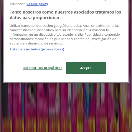
オファー
privacidad.
Cookie policy
Tanto nosotros como nuestros asociados tratamos los
8/17 日まで有効
神戸市
datos para proporcionar:
新規
Utilizar datos de localización geográfica precisa. Analizar activamente las
características del dispositivo para su identificación. Almacenar la
información en un dispositivo y/o acceder a ella. Publicidad y contenido
personalizados, medición de publicidad y contenido, investigación de
セキチュー
audiencia y desarrollo de servicios.
Lista de asociados (proveedores)
魅力的なオファーを発見する
Mostrar los propósitos
Acepto
8/16 日まで有効
神戸市
新規
島忠
私たちのお客様のための排他的な取引
8/30 日まで有効
神戸市