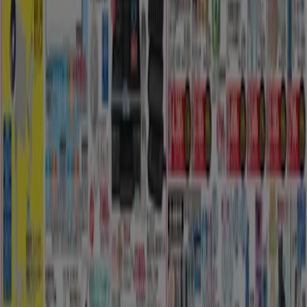
新規
サンワドー
あなたのための特別オファー
8/17 日まで有効
神戸市
もっと見る
広告