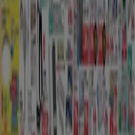
神戸市のホームセンター&ペットのカ
タログ
神戸市のチラシとお得な情報
シェルター
水着
水族館
ランタン
米
カーテン
ネックレス
フット
ケア
スーツケース
他のまちのホームセンター&ペット
東京都
大阪市
横浜市
名古屋市
福岡市
札幌市
神
戸市
仙台市
広島市
京都市
さいたま市
川崎市
千葉
市
北九州市
新潟市
渋谷区
都道府県一覧へ