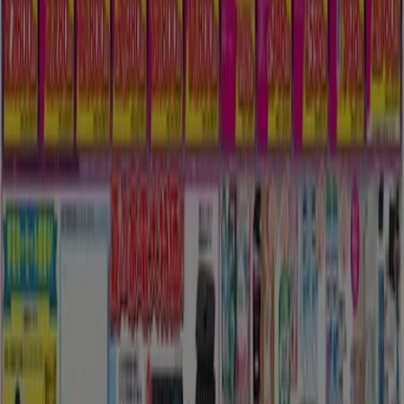
広告
新規
島忠
魅力的なオファーを発見する
9/14 日まで有効
神戸市