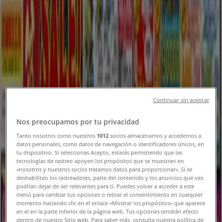
神戸市のTiendeo
»
ホームセンター&ペットの神戸市チラシ
新規
DCM
Continuar sin aceptar
魅力的なオファーを発見する
Nos preocupamos por tu privacidad
Tanto nosotros como nuestros
1012
socios almacenamos y accedemos a
8/17 日まで有効
神戸市
datos personales, como datos de navegación o identificadores únicos, en
新規
tu dispositivo. Si seleccionas Acepto, estarás permitiendo que las
tecnologías de rastreo apoyen los propósitos que se muestran en
«nosotros y nuestros socios tratamos datos para proporcionar». Si se
deshabilitan los rastreadores, parte del contenido y los anuncios que ves
podrían dejar de ser relevantes para ti. Puedes volver a acceder a este
DCM
menú para cambiar tus opciones o retirar el consentimiento en cualquier
momento haciendo clic en el enlace «Mostrar los propósitos» que aparece
すべての掘り出し物ハンターのためのトップ
en el en la parte inferior de la página web. Tus opciones tendrán efecto
dentro de nuestro Sitio web. Para saber más, consulta nuestra política de