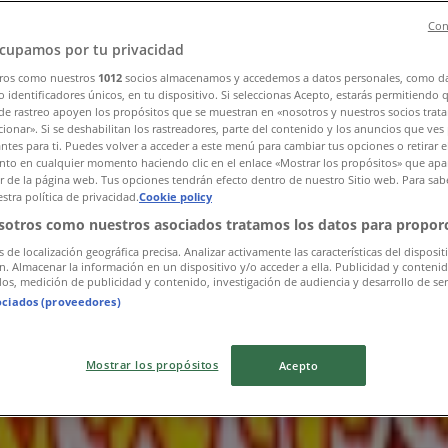
Con
cupamos por tu privacidad
ros como nuestros
1012
socios almacenamos y accedemos a datos personales, como d
 identificadores únicos, en tu dispositivo. Si seleccionas Acepto, estarás permitiendo 
de rastreo apoyen los propósitos que se muestran en «nosotros y nuestros socios trat
ionar». Si se deshabilitan los rastreadores, parte del contenido y los anuncios que ves
antes para ti. Puedes volver a acceder a este menú para cambiar tus opciones o retirar e
ファーをさっと確認する
to en cualquier momento haciendo clic en el enlace «Mostrar los propósitos» que apar
or de la página web. Tus opciones tendrán efecto dentro de nuestro Sitio web. Para sab
stra política de privacidad.
Cookie policy
sotros como nuestros asociados tratamos los datos para proporc
s de localización geográfica precisa. Analizar activamente las características del disposit
ón. Almacenar la información en un dispositivo y/o acceder a ella. Publicidad y conteni
os, medición de publicidad y contenido, investigación de audiencia y desarrollo de ser
ociados (proveedores)
Mostrar los propósitos
Acepto