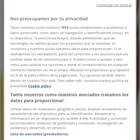
Continuar sin aceptar
Nos preocupamos por tu privacidad
Tanto nosotros como nuestros
1012
socios almacenamos y accedemos a
datos personales, como datos de navegación o identificadores únicos, en
tu dispositivo. Si seleccionas Acepto, estarás permitiendo que las
tecnologías de rastreo apoyen los propósitos que se muestran en
«nosotros y nuestros socios tratamos datos para proporcionar». Si se
deshabilitan los rastreadores, parte del contenido y los anuncios que ves
podrían dejar de ser relevantes para ti. Puedes volver a acceder a este
menú para cambiar tus opciones o retirar el consentimiento en cualquier
{"numCatalogs":0}
momento haciendo clic en el enlace «Mostrar los propósitos» que aparece
en el en la parte inferior de la página web. Tus opciones tendrán efecto
スケジュールとアドレスユーコープ。
dentro de nuestro Sitio web. Para saber más, consulta nuestra política de
privacidad.
Cookie policy
Tanto nosotros como nuestros asociados tratamos los
datos para proporcionar:
ユーコープ
Utilizar datos de localización geográfica precisa. Analizar activamente las
características del dispositivo para su identificación. Almacenar la
información en un dispositivo y/o acceder a ella. Publicidad y contenido
磐田市国府台97-1, 磐田市
personalizados, medición de publicidad y contenido, investigación de
audiencia y desarrollo de servicios.
888 m
Lista de asociados (proveedores)