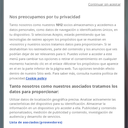
Continuar sin aceptar
Nos preocupamos por tu privacidad
Tanto nosotros como nuestros
1012
socios almacenamos y accedemos a
datos personales, como datos de navegación o identificadores únicos, en
tu dispositivo. Si seleccionas Acepto, estarás permitiendo que las
tecnologías de rastreo apoyen los propósitos que se muestran en
«nosotros y nuestros socios tratamos datos para proporcionar». Si se
deshabilitan los rastreadores, parte del contenido y los anuncios que ves
podrían dejar de ser relevantes para ti. Puedes volver a acceder a este
menú para cambiar tus opciones o retirar el consentimiento en cualquier
{"numCatalogs":0}
momento haciendo clic en el enlace «Mostrar los propósitos» que aparece
en el en la parte inferior de la página web. Tus opciones tendrán efecto
スケジュールとアドレスピザハット。
dentro de nuestro Sitio web. Para saber más, consulta nuestra política de
privacidad.
Cookie policy
Tanto nosotros como nuestros asociados tratamos los
datos para proporcionar:
Utilizar datos de localización geográfica precisa. Analizar activamente las
características del dispositivo para su identificación. Almacenar la
ピザハット
información en un dispositivo y/o acceder a ella. Publicidad y contenido
personalizados, medición de publicidad y contenido, investigación de
audiencia y desarrollo de servicios.
東京都渋谷区西原1-43-1, 渋谷区
Lista de asociados (proveedores)