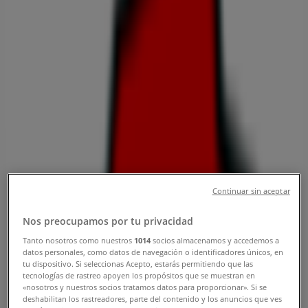
ラシと営業時間、電話番号
中野区のTiendeo
»
レストランの中野区チラシ
»
中野区のピザハット
»
ピザハット | 東京都中野区新井1丁目39
閉店
Continuar sin aceptar
日曜日
11:00 - 23:00
Nos preocupamos por tu privacidad
月曜日
Tanto nosotros como nuestros
1014
socios almacenamos y accedemos a
11:00 - 23:00
datos personales, como datos de navegación o identificadores únicos, en
火曜日
tu dispositivo. Si seleccionas Acepto, estarás permitiendo que las
11:00 - 23:00
tecnologías de rastreo apoyen los propósitos que se muestran en
«nosotros y nuestros socios tratamos datos para proporcionar». Si se
水曜日
deshabilitan los rastreadores, parte del contenido y los anuncios que ves
11:00 - 23:00