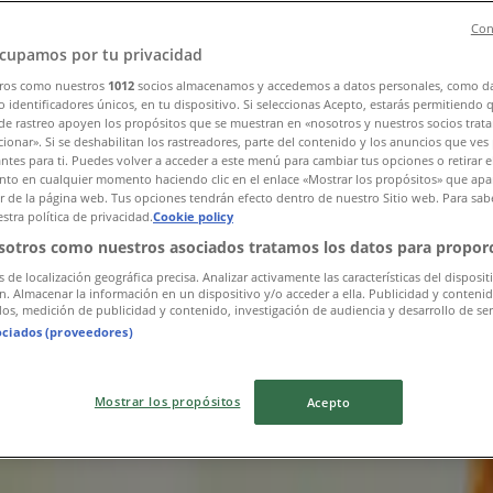
Con
cupamos por tu privacidad
ros como nuestros
1012
socios almacenamos y accedemos a datos personales, como d
 identificadores únicos, en tu dispositivo. Si seleccionas Acepto, estarás permitiendo 
de rastreo apoyen los propósitos que se muestran en «nosotros y nuestros socios trat
ionar». Si se deshabilitan los rastreadores, parte del contenido y los anuncios que ves
antes para ti. Puedes volver a acceder a este menú para cambiar tus opciones o retirar e
っと確認する
to en cualquier momento haciendo clic en el enlace «Mostrar los propósitos» que apar
or de la página web. Tus opciones tendrán efecto dentro de nuestro Sitio web. Para sab
stra política de privacidad.
Cookie policy
sotros como nuestros asociados tratamos los datos para proporc
s de localización geográfica precisa. Analizar activamente las características del disposit
ón. Almacenar la información en un dispositivo y/o acceder a ella. Publicidad y conteni
os, medición de publicidad y contenido, investigación de audiencia y desarrollo de ser
ociados (proveedores)
Mostrar los propósitos
Acepto