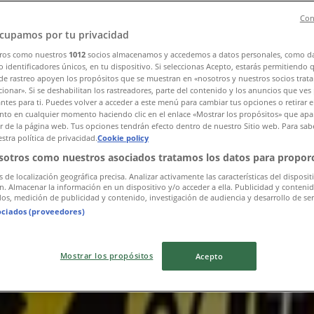
Con
cupamos por tu privacidad
ros como nuestros
1012
socios almacenamos y accedemos a datos personales, como d
 identificadores únicos, en tu dispositivo. Si seleccionas Acepto, estarás permitiendo 
de rastreo apoyen los propósitos que se muestran en «nosotros y nuestros socios trat
ionar». Si se deshabilitan los rastreadores, parte del contenido y los anuncios que ves
antes para ti. Puedes volver a acceder a este menú para cambiar tus opciones o retirar e
確認する
to en cualquier momento haciendo clic en el enlace «Mostrar los propósitos» que apar
or de la página web. Tus opciones tendrán efecto dentro de nuestro Sitio web. Para sab
stra política de privacidad.
Cookie policy
sotros como nuestros asociados tratamos los datos para proporc
s de localización geográfica precisa. Analizar activamente las características del disposit
ón. Almacenar la información en un dispositivo y/o acceder a ella. Publicidad y conteni
os, medición de publicidad y contenido, investigación de audiencia y desarrollo de ser
ociados (proveedores)
Mostrar los propósitos
Acepto