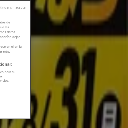
tinuar sin aceptar
atos de
que las
amos datos
 podrían dejar
l
ece en el en la
er más,
ionar:
ivo para su
do
vicios.