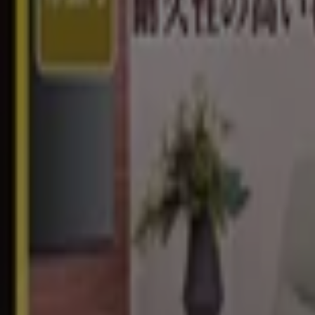
まもなく ニコン>のカタログ・クーポンの掲載を開始！
広告
{"numCatalogs":0}
スケジュールとアドレスニコン。
ニコン
東京都新宿区西新宿1-6-1 新宿エルタワー28階, 新宿区
1.9 km