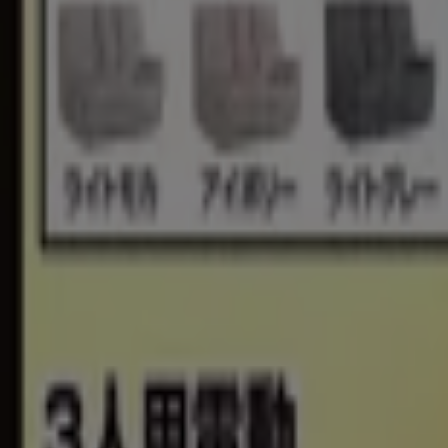
8/13 日まで有効
新宿区
新規
ジョーシン
ご存知ですかマザーピアの表示価格は税込価格 
8/13 日まで有効
新宿区
ヤマダ電機
現在の掘り出し物とオファー
8/31 日まで有効
新宿区