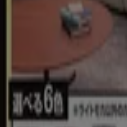
ヤマダ電機
今すぐ私たちの取引で節約
8/14 日まで有効
新宿区
新規
ヤマダ電機
私たちのお客様のための排他的な取引
8/11 日まで有効
新宿区
新規
ジョーシン
ご存知ですかマザーピアの表示価格は税込価格 