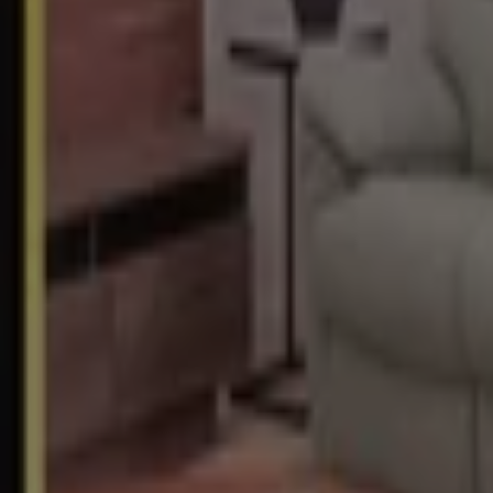
ニコン
東京都中央区銀座7-10-1 STRATA GINZA（ストラータ
5.3 km
ニコン / 新宿区：店舗と営業時間
新宿区の家電の別のカタログ
新規