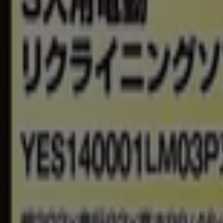
ジョーシン
今月の得選品
8/31 日まで有効
新宿区
ジョーシン
無線式防犯カメラのことならJoshinへ
9/30 日まで有効
新宿区
-2 日数
ジョーシン
プチプラ便利グッズあります