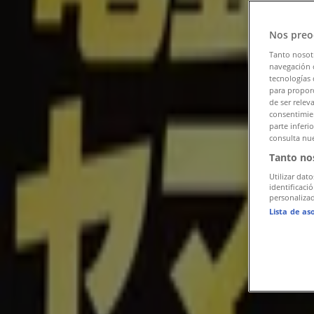
フォローするとお得な情報が手に入る
Nos preo
新宿区のTiendeo
»
家電の新宿区チラシ
»
Tanto nosot
navegación o
tecnologías 
新宿区のニコン
para proporc
de ser relev
新宿区 の ニコン のオファーをさっと
consentimien
parte inferi
consulta nue
Tanto no
カテゴリー:
家電
Utilizar dato
広告
identificaci
personalizad
Lista de as