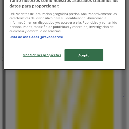
Tanto nosotros como nuestros asociados tratamos los
datos para proporcionar:
Utilizar datos de localización geográfica precisa. Analizar activamente las
características del dispositivo para su identificación. Almacenar la
información en un dispositivo y/o acceder a ella. Publicidad y contenido
personalizados, medición de publicidad y contenido, investigación de
audiencia y desarrollo de servicios.
Lista de asociados (proveedores)
Mostrar los propósitos
Acepto
近くのお店
ファミリーマート
東京都新宿区河田町１０－１０ 大江戸線若松河田駅Ｂ
１Ｆ, 新宿区
59 m