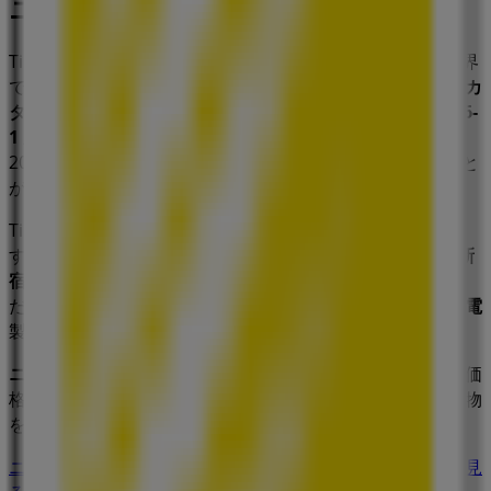
ニコン
Tiendeoの
ニコン
店舗へようこそ！ここでは、この
家電
業界
で評価の高い
ニコン
の最新の
オファー
、
プロモーション
、
カ
タログ
をご覧いただけます。当店は
東京都新宿区西新宿1-6-
1 新宿エルタワー28階
、
新宿区
にあります。ここでは、
2023年
8月
にわたって購入時にお得に商品を手に入れること
ができます。
Tiendeoでは、
ニコン
に関する最新情報をご提供していま
す。営業時間や限定オファー、
東京都新宿区西新宿1-6-1 新
宿エルタワー28階
にある店舗の正確な場所などをご覧いた
だけます。さらに、最新のカタログもご利用いただけ、
家電
製品の割引を受けることができます。
ニコン
の
オファー
をお見逃しなく、また
新宿区
での最良の価
格をお楽しみください！今すぐ訪れて、もっとお得に買い物
を始めましょう！
ニコンのメインページへ
新宿区にあるニコンの他の店舗を見