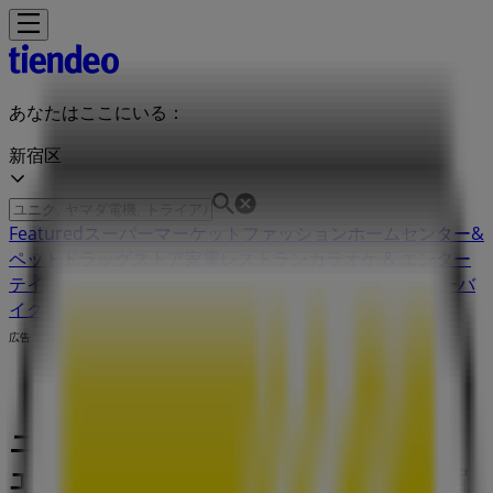
あなたはここにいる：
新宿区
Featured
スーパーマーケット
ファッション
ホームセンター&
ペット
ドラッグストア
家電
レストラン
カラオケ & エンター
テイメント
スポーツ
おもちゃ&子供向け商品
車&モーターバ
イク
広告
ニコン 東京都新宿区西新宿1-6-1 新宿
エルタワー28階 | 東京都新宿区西新宿