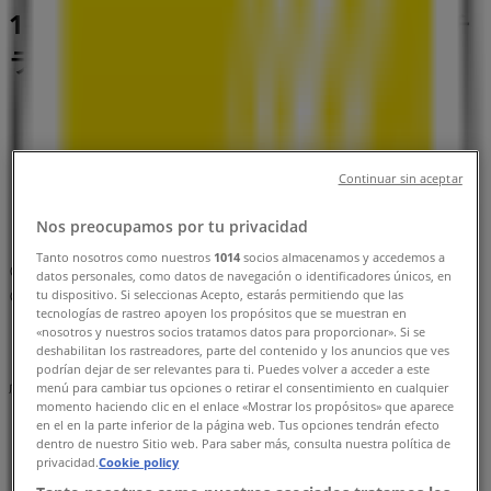
1-6-1 新宿エルタワー28階, 新宿区：チ
ラシと営業時間、電話番号
新宿区のTiendeo
»
家電の新宿区チラシ
»
新宿区のニコン
»
Continuar sin aceptar
ニコン | 東京都新宿区西新宿1-6-1 新宿エルタワー28
Nos preocupamos por tu privacidad
階
Tanto nosotros como nuestros
1014
socios almacenamos y accedemos a
マップ
0570028060
datos personales, como datos de navegación o identificadores únicos, en
tu dispositivo. Si seleccionas Acepto, estarás permitiendo que las
マップ
0570028060
tecnologías de rastreo apoyen los propósitos que se muestran en
«nosotros y nuestros socios tratamos datos para proporcionar». Si se
まもなく ニコン>のカタログ・クーポンの掲載を開始！
deshabilitan los rastreadores, parte del contenido y los anuncios que ves
podrían dejar de ser relevantes para ti. Puedes volver a acceder a este
menú para cambiar tus opciones o retirar el consentimiento en cualquier
広告
momento haciendo clic en el enlace «Mostrar los propósitos» que aparece
en el en la parte inferior de la página web. Tus opciones tendrán efecto
dentro de nuestro Sitio web. Para saber más, consulta nuestra política de
privacidad.
Cookie policy