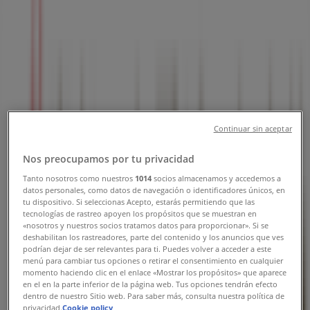
春日井郡豊山町大字豊場字高前18, 西春
日井郡：チラシと営業時間、電話番号
西春日井郡のTiendeo
»
おもちゃ&子供向け商品の西春日井郡チラシ
»
Continuar sin aceptar
西春日井郡の赤ちゃんデパート水谷
»
Nos preocupamos por tu privacidad
赤ちゃんデパート水谷 | 愛知県西春日井郡豊山町大字
Tanto nosotros como nuestros
1014
socios almacenamos y accedemos a
豊場字高前18
datos personales, como datos de navegación o identificadores únicos, en
tu dispositivo. Si seleccionas Acepto, estarás permitiendo que las
マップ
0568390010
tecnologías de rastreo apoyen los propósitos que se muestran en
マップ
0568390010
«nosotros y nuestros socios tratamos datos para proporcionar». Si se
deshabilitan los rastreadores, parte del contenido y los anuncios que ves
podrían dejar de ser relevantes para ti. Puedes volver a acceder a este
まもなく 赤ちゃんデパート水谷>のカタログ・クーポンの掲
menú para cambiar tus opciones o retirar el consentimiento en cualquier
載を開始！
momento haciendo clic en el enlace «Mostrar los propósitos» que aparece
en el en la parte inferior de la página web. Tus opciones tendrán efecto
dentro de nuestro Sitio web. Para saber más, consulta nuestra política de
広告
privacidad.
Cookie policy