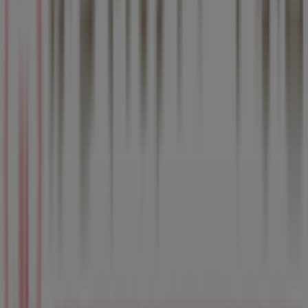
西春日井郡のおもちゃ&子供向け商品
の他のビジネス
赤ちゃんデパート水谷
Tiendeoの
赤ちゃんデパート水谷
店舗へようこそ！ここで
は、この
おもちゃ&子供向け商品
業界で評価の高い
赤ちゃん
デパート水谷
の最新の
オファー
、
プロモーション
、
カタログ
をご覧いただけます。当店は
愛知県西春日井郡豊山町大字豊
場字高前18
、
西春日井郡
にあります。ここでは、2023年
8月
にわたって購入時にお得に商品を手に入れることができま
す。
Tiendeoでは、
赤ちゃんデパート水谷
に関する最新情報をご
提供しています。営業時間や限定オファー、
愛知県西春日井
郡豊山町大字豊場字高前18
にある店舗の正確な場所などを