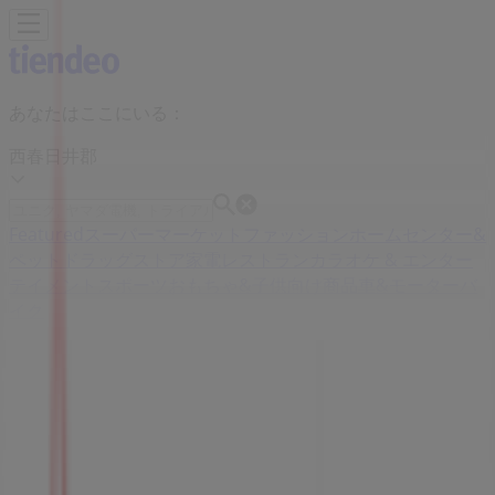
あなたはここにいる：
西春日井郡
Featured
スーパーマーケット
ファッション
ホームセンター&
ペット
ドラッグストア
家電
レストラン
カラオケ & エンター
テイメント
スポーツ
おもちゃ&子供向け商品
車&モーターバ
イク
広告
赤ちゃんデパート水谷 愛知県西春日井
郡豊山町大字豊場字高前18 | 愛知県西