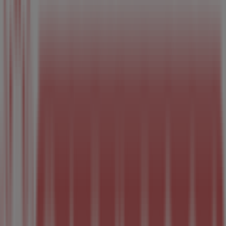
ご覧いただけます。さらに、最新のカタログもご利用いただ
け、
おもちゃ&子供向け商品
製品の割引を受けることができ
ます。
赤ちゃんデパート水谷
の
オファー
をお見逃しなく、また
西春
日井郡
での最良の価格をお楽しみください！今すぐ訪れて、
もっとお得に買い物を始めましょう！
赤ちゃんデパート水谷のメインページへ
西春日井郡にある赤
ちゃんデパート水谷の他の店舗を見る。
広告