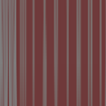
Tiendeoは世界中でのローカルショッピングを改革するIT企
業Shopfullyの一社です。
Tiendeo
私たちが行うこと
ビジネスソリューションをみる
ニュース・メディア
ビジネス契約
お問い合わせ
マーケテイング＆ビジネスリクエスト
地図上で店舗が誤った場所にあります
週にいちど広告のフィードバック
技術的な問題と一般的なフィードバック