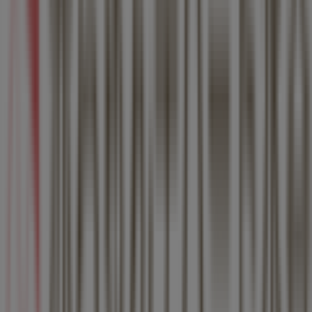
324 m
閉店
セブンイレブン
愛知県西春日井郡豊山町大字青山字金剛90番3, 西春日
井郡
577 m
セブンイレブン