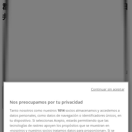
郡豊山町大字豊場字大山139-17, 西春日
井郡：チラシと営業時間、電話番号
西春日井郡のTiendeo
»
おもちゃ&子供向け商品の西春日井郡チラシ
»
西春日井郡のトイザらス
»
トイザらス | 愛知県西春日井郡豊山町大字豊場字大山
139-17
Continuar sin aceptar
閉店
Nos preocupamos por tu privacidad
Tanto nosotros como nuestros
1014
socios almacenamos y accedemos a
datos personales, como datos de navegación o identificadores únicos, en
日曜日
tu dispositivo. Si seleccionas Acepto, estarás permitiendo que las
10:00 - 20:00
tecnologías de rastreo apoyen los propósitos que se muestran en
月曜日
«nosotros y nuestros socios tratamos datos para proporcionar». Si se