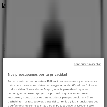
区：チラシと営業時間、電話番号
江東区のTiendeo
»
レストランの江東区チラシ
»
江東区のカフェ・ベローチェ
»
カフェ・ベローチェ | 東京都江東区東陽2-4-24
閉店
Continuar sin aceptar
日曜日
07:00 - 23:00
Nos preocupamos por tu privacidad
月曜日
Tanto nosotros como nuestros
1012
socios almacenamos y accedemos a
07:00 - 23:00
datos personales, como datos de navegación o identificadores únicos, en
火曜日
tu dispositivo. Si seleccionas Acepto, estarás permitiendo que las
tecnologías de rastreo apoyen los propósitos que se muestran en
07:00 - 23:00
«nosotros y nuestros socios tratamos datos para proporcionar». Si se
水曜日
deshabilitan los rastreadores, parte del contenido y los anuncios que ves
07:00 - 23:00
podrían dejar de ser relevantes para ti. Puedes volver a acceder a este