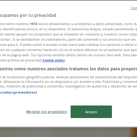
Con
cupamos por tu privacidad
ros como nuestros
1012
socios almacenamos y accedemos a datos personales, como d
 identificadores únicos, en tu dispositivo. Si seleccionas Acepto, estarás permitiendo 
de rastreo apoyen los propósitos que se muestran en «nosotros y nuestros socios trat
ionar». Si se deshabilitan los rastreadores, parte del contenido y los anuncios que ves
antes para ti. Puedes volver a acceder a este menú para cambiar tus opciones o retirar e
。
to en cualquier momento haciendo clic en el enlace «Mostrar los propósitos» que apar
or de la página web. Tus opciones tendrán efecto dentro de nuestro Sitio web. Para sab
stra política de privacidad.
Cookie policy
sotros como nuestros asociados tratamos los datos para proporc
s de localización geográfica precisa. Analizar activamente las características del disposit
ón. Almacenar la información en un dispositivo y/o acceder a ella. Publicidad y conteni
os, medición de publicidad y contenido, investigación de audiencia y desarrollo de ser
ociados (proveedores)
Mostrar los propósitos
Acepto