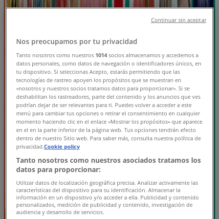
発見するための新しいオファー
Continuar sin aceptar
8/16 日まで有効
Nos preocupamos por tu privacidad
新規
Tanto nosotros como nuestros
1014
socios almacenamos y accedemos a
datos personales, como datos de navegación o identificadores únicos, en
tu dispositivo. Si seleccionas Acepto, estarás permitiendo que las
tecnologías de rastreo apoyen los propósitos que se muestran en
マルエツ
«nosotros y nuestros socios tratamos datos para proporcionar». Si se
deshabilitan los rastreadores, parte del contenido y los anuncios que ves
現在の特別プロモーション
podrían dejar de ser relevantes para ti. Puedes volver a acceder a este
menú para cambiar tus opciones o retirar el consentimiento en cualquier
momento haciendo clic en el enlace «Mostrar los propósitos» que aparece
8/10 日まで有効
471 m - 東京都
en el en la parte inferior de la página web. Tus opciones tendrán efecto
dentro de nuestro Sitio web. Para saber más, consulta nuestra política de
新規
privacidad.
Cookie policy
Tanto nosotros como nuestros asociados tratamos los
datos para proporcionar:
マルエツ
Utilizar datos de localización geográfica precisa. Analizar activamente las
características del dispositivo para su identificación. Almacenar la
información en un dispositivo y/o acceder a ella. Publicidad y contenido
魅力的なオファーを発見する
personalizados, medición de publicidad y contenido, investigación de
audiencia y desarrollo de servicios.