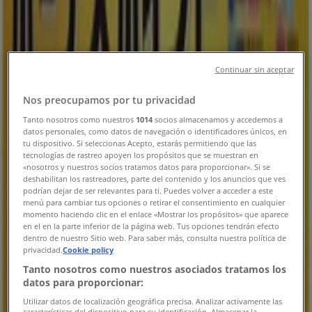
6.8 km
閉店
Continuar sin aceptar
イオン
Nos preocupamos por tu privacidad
Tanto nosotros como nuestros
1014
socios almacenamos y accedemos a
埼玉県ふじみ野市ふじみ野1-2-1, ふじみ野市
datos personales, como datos de navegación o identificadores únicos, en
tu dispositivo. Si seleccionas Acepto, estarás permitiendo que las
7.5 km
tecnologías de rastreo apoyen los propósitos que se muestran en
«nosotros y nuestros socios tratamos datos para proporcionar». Si se
deshabilitan los rastreadores, parte del contenido y los anuncios que ves
podrían dejar de ser relevantes para ti. Puedes volver a acceder a este
menú para cambiar tus opciones o retirar el consentimiento en cualquier
momento haciendo clic en el enlace «Mostrar los propósitos» que aparece
イオン
en el en la parte inferior de la página web. Tus opciones tendrán efecto
dentro de nuestro Sitio web. Para saber más, consulta nuestra política de
東京都練馬区光が丘5-1-1, 練馬区
privacidad.
Cookie policy
Tanto nosotros como nuestros asociados tratamos los
8.0 km
datos para proporcionar:
Utilizar datos de localización geográfica precisa. Analizar activamente las
características del dispositivo para su identificación. Almacenar la