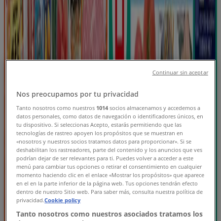
東京都文京区本駒込二丁目9番8号, 文京区
979 m
営業中
Continuar sin aceptar
マルエツ
Nos preocupamos por tu privacidad
東京都文京区千石3-41-18, 文京区
Tanto nosotros como nuestros
1014
socios almacenamos y accedemos a
datos personales, como datos de navegación o identificadores únicos, en
tu dispositivo. Si seleccionas Acepto, estarás permitiendo que las
1.2 km
tecnologías de rastreo apoyen los propósitos que se muestran en
«nosotros y nuestros socios tratamos datos para proporcionar». Si se
営業中
deshabilitan los rastreadores, parte del contenido y los anuncios que ves
podrían dejar de ser relevantes para ti. Puedes volver a acceder a este
menú para cambiar tus opciones o retirar el consentimiento en cualquier
momento haciendo clic en el enlace «Mostrar los propósitos» que aparece
en el en la parte inferior de la página web. Tus opciones tendrán efecto
dentro de nuestro Sitio web. Para saber más, consulta nuestra política de
マルエツ
privacidad.
Cookie policy
東京都文京区小日向4-6-15, 文京区
Tanto nosotros como nuestros asociados tratamos los