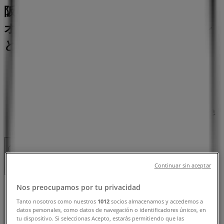
阪府 大阪市阿倍野区三明町2-1-4(阪急
オアシスあべの店1F), 大阪市：チラシ
と営業時間、電話番号
大阪市のTiendeo
»
ファッションの大阪市チラシ
»
大阪市のバースデイ
»
バースデイ | 大阪府 大阪市阿倍野区三明町2-1-4(阪急
オアシスあべの店1F)
閉店
Continuar sin aceptar
Nos preocupamos por tu privacidad
日曜日
10:00 - 20:00
Tanto nosotros como nuestros
1012
socios almacenamos y accedemos a
月曜日
datos personales, como datos de navegación o identificadores únicos, en
tu dispositivo. Si seleccionas Acepto, estarás permitiendo que las
10:00 - 20:00