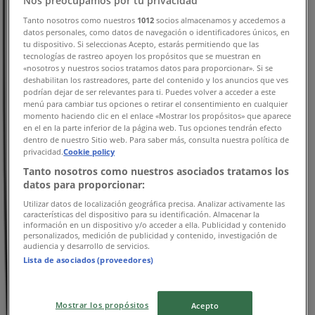
Nos preocupamos por tu privacidad
Tanto nosotros como nuestros
1012
socios almacenamos y accedemos a
datos personales, como datos de navegación o identificadores únicos, en
tu dispositivo. Si seleccionas Acepto, estarás permitiendo que las
tecnologías de rastreo apoyen los propósitos que se muestran en
«nosotros y nuestros socios tratamos datos para proporcionar». Si se
deshabilitan los rastreadores, parte del contenido y los anuncios que ves
podrían dejar de ser relevantes para ti. Puedes volver a acceder a este
menú para cambiar tus opciones o retirar el consentimiento en cualquier
momento haciendo clic en el enlace «Mostrar los propósitos» que aparece
en el en la parte inferior de la página web. Tus opciones tendrán efecto
dentro de nuestro Sitio web. Para saber más, consulta nuestra política de
privacidad.
Cookie policy
Tanto nosotros como nuestros asociados tratamos los
datos para proporcionar:
{"numCatalogs":0}
Utilizar datos de localización geográfica precisa. Analizar activamente las
他のユーザーはこちらもチェックして
características del dispositivo para su identificación. Almacenar la
información en un dispositivo y/o acceder a ella. Publicidad y contenido
personalizados, medición de publicidad y contenido, investigación de
います
audiencia y desarrollo de servicios.
Lista de asociados (proveedores)
-4 日数
Mostrar los propósitos
Acepto