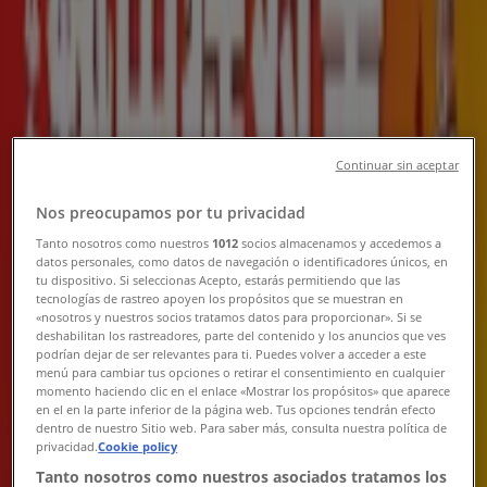
木曜日
10:00 - 20:00
金曜日
10:00 - 20:00
土曜日
10:00 - 20:00
Continuar sin aceptar
マップ
043-309-5755
Nos preocupamos por tu privacidad
閉店
Tanto nosotros como nuestros
1012
socios almacenamos y accedemos a
datos personales, como datos de navegación o identificadores únicos, en
tu dispositivo. Si seleccionas Acepto, estarás permitiendo que las
tecnologías de rastreo apoyen los propósitos que se muestran en
日曜日
«nosotros y nuestros socios tratamos datos para proporcionar». Si se
10:00 - 20:00
deshabilitan los rastreadores, parte del contenido y los anuncios que ves
podrían dejar de ser relevantes para ti. Puedes volver a acceder a este
月曜日
menú para cambiar tus opciones o retirar el consentimiento en cualquier
10:00 - 20:00
momento haciendo clic en el enlace «Mostrar los propósitos» que aparece
火曜日
en el en la parte inferior de la página web. Tus opciones tendrán efecto
dentro de nuestro Sitio web. Para saber más, consulta nuestra política de
10:00 - 20:00
privacidad.
Cookie policy
水曜日
Tanto nosotros como nuestros asociados tratamos los
10:00 - 20:00