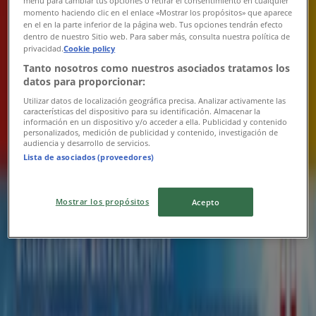
menú para cambiar tus opciones o retirar el consentimiento en cualquier
水曜日
momento haciendo clic en el enlace «Mostrar los propósitos» que aparece
10:00 - 20:00
en el en la parte inferior de la página web. Tus opciones tendrán efecto
木曜日
dentro de nuestro Sitio web. Para saber más, consulta nuestra política de
privacidad.
Cookie policy
10:00 - 20:00
金曜日
Tanto nosotros como nuestros asociados tratamos los
datos para proporcionar:
10:00 - 20:00
土曜日
Utilizar datos de localización geográfica precisa. Analizar activamente las
características del dispositivo para su identificación. Almacenar la
10:00 - 20:00
información en un dispositivo y/o acceder a ella. Publicidad y contenido
personalizados, medición de publicidad y contenido, investigación de
マップ
043-235-6161
audiencia y desarrollo de servicios.
Lista de asociados (proveedores)
ヤマダ電機の千葉市チラシ
Mostrar los propósitos
Acepto
ヤマダ電機
すべての人のための魅力的な特別オファー