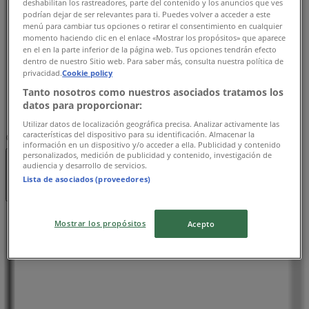
deshabilitan los rastreadores, parte del contenido y los anuncios que ves
水曜日
podrían dejar de ser relevantes para ti. Puedes volver a acceder a este
11:00 - 21:00
menú para cambiar tus opciones o retirar el consentimiento en cualquier
木曜日
momento haciendo clic en el enlace «Mostrar los propósitos» que aparece
en el en la parte inferior de la página web. Tus opciones tendrán efecto
11:00 - 21:00
dentro de nuestro Sitio web. Para saber más, consulta nuestra política de
金曜日
privacidad.
Cookie policy
11:00 - 21:00
Tanto nosotros como nuestros asociados tratamos los
土曜日
datos para proporcionar:
11:00 - 21:00
Utilizar datos de localización geográfica precisa. Analizar activamente las
características del dispositivo para su identificación. Almacenar la
マップ
043-204-1061
información en un dispositivo y/o acceder a ella. Publicidad y contenido
personalizados, medición de publicidad y contenido, investigación de
audiencia y desarrollo de servicios.
閉店
Lista de asociados (proveedores)
日曜日
Mostrar los propósitos
Acepto
11:00 - 21:00
月曜日
11:00 - 21:00
火曜日
11:00 - 21:00