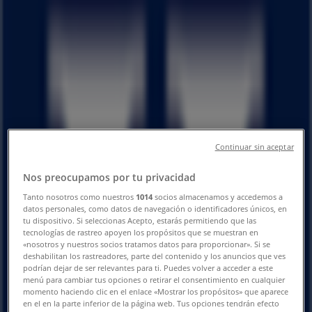
と営業時間、電話番号
八幡市のTiendeo
»
ファッションの八幡市チラシ
»
八幡市のはるやま
»
はるやま | 京都府八幡市欽明台西23
閉店
Continuar sin aceptar
Nos preocupamos por tu privacidad
Tanto nosotros como nuestros
1014
socios almacenamos y accedemos a
日曜日
datos personales, como datos de navegación o identificadores únicos, en
10:00 - 20:00
tu dispositivo. Si seleccionas Acepto, estarás permitiendo que las
月曜日
tecnologías de rastreo apoyen los propósitos que se muestran en
«nosotros y nuestros socios tratamos datos para proporcionar». Si se
10:00 - 20:00
deshabilitan los rastreadores, parte del contenido y los anuncios que ves
火曜日
podrían dejar de ser relevantes para ti. Puedes volver a acceder a este
10:00 - 20:00
menú para cambiar tus opciones o retirar el consentimiento en cualquier
水曜日
momento haciendo clic en el enlace «Mostrar los propósitos» que aparece
en el en la parte inferior de la página web. Tus opciones tendrán efecto
10:00 - 20:00