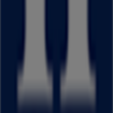
ーション
、
カタログ
をご覧いただけます。当店は
京都府八幡
市欽明台西23
、
八幡市
にあります。ここでは、2023年
8月
に
わたって購入時にお得に商品を手に入れることができます。
Tiendeoでは、
はるやま
に関する最新情報をご提供していま
す。営業時間や限定オファー、
京都府八幡市欽明台西23
に
ある店舗の正確な場所などをご覧いただけます。さらに、最
新のカタログもご利用いただけ、
ファッション
製品の割引を
受けることができます。
はるやま
の
オファー
をお見逃しなく、また
八幡市
での最良の
価格をお楽しみください！今すぐ訪れて、もっとお得に買い
物を始めましょう！
はるやまのメインページへ
八幡市にあるはるやまの他の店舗
を見る。
広告