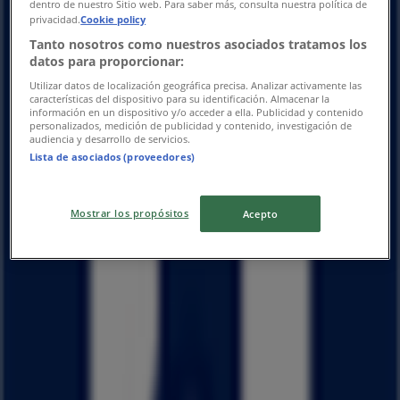
dentro de nuestro Sitio web. Para saber más, consulta nuestra política de
木曜日
privacidad.
Cookie policy
10:00 - 20:00
Tanto nosotros como nuestros asociados tratamos los
金曜日
datos para proporcionar:
10:00 - 20:00
Utilizar datos de localización geográfica precisa. Analizar activamente las
土曜日
características del dispositivo para su identificación. Almacenar la
información en un dispositivo y/o acceder a ella. Publicidad y contenido
10:00 - 20:00
personalizados, medición de publicidad y contenido, investigación de
audiencia y desarrollo de servicios.
マップ
075-983-6696
Lista de asociados (proveedores)
閉店
Mostrar los propósitos
Acepto
日曜日
10:00 - 20:00
月曜日
10:00 - 20:00
火曜日
10:00 - 20:00
水曜日
10:00 - 20:00