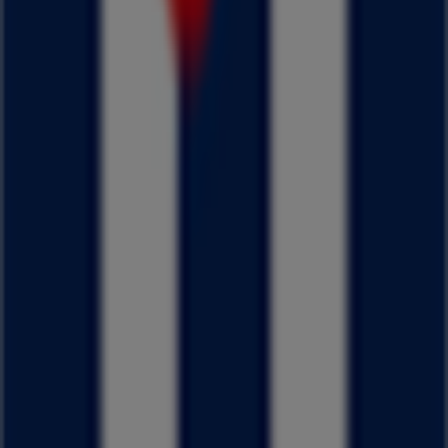
サガミ
八幡市八幡源氏垣外40, 八幡市
747 m
閉店
八幡市のファッションの他のビジネス
はるやま
Tiendeoの
はるやま
店舗へようこそ！ここでは、この
ファッ
ション
業界で評価の高い
はるやま
の最新の
オファー
、
プロモ