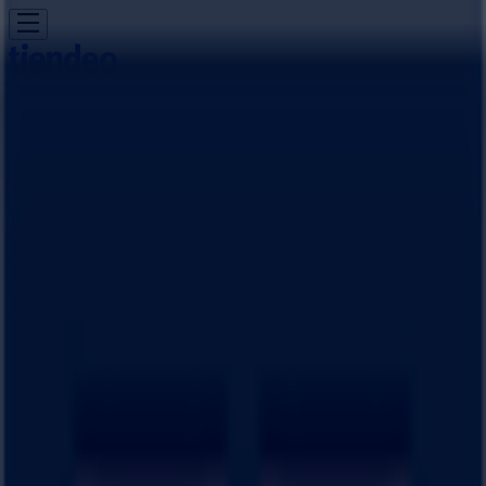
あなたはここにいる：
八幡市
Featured
スーパーマーケット
ファッション
ホームセンター&
ペット
ドラッグストア
家電
レストラン
カラオケ & エンター
テイメント
スポーツ
おもちゃ&子供向け商品
車&モーターバ
イク
広告
はるやま 京都府八幡市欽明台西23 | 京
都府八幡市欽明台西23, 八幡市：チラシ