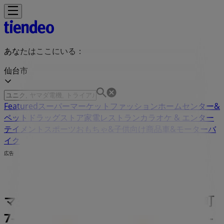
あなたはここにいる：
仙台市
Featured
スーパーマーケット
ファッション
ホームセンター&
ペット
ドラッグストア
家電
レストラン
カラオケ & エンター
テイメント
スポーツ
おもちゃ&子供向け商品
車&モーターバ
イク
広告
マクドナルド 宮城県仙台市太白区長町
7-20-3 | 宮城県仙台市太白区長町7-20-