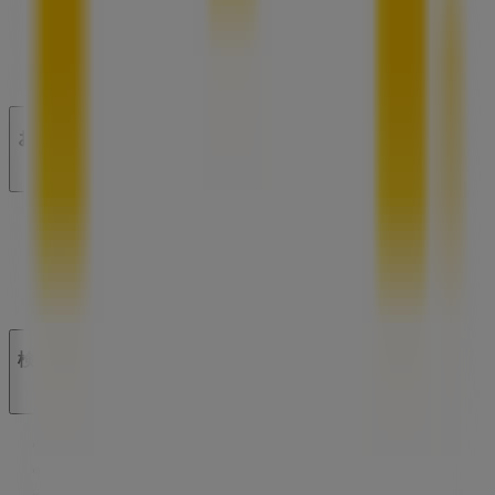
ビジネスソリューションをみる
ニュース・メディア
ビジネス契約
お問い合わせ
マーケテイング＆ビジネスリクエスト
地図上で店舗が誤った場所にあります
週にいちど広告のフィードバック
技術的な問題と一般的なフィードバック
検索方法
ブランド
地元ブランド
割引情報