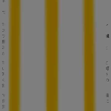
マクドナルド
Tiendeoの
マクドナルド
店舗へようこそ！ここでは、この
レ
ストラン
業界で評価の高い
マクドナルド
の最新の
オファー
、
プロモーション
、
カタログ
をご覧いただけます。当店は
宮城
県仙台市太白区長町7-20-3
、
仙台市
にあります。ここでは、
2023年
8月
にわたって購入時にお得に商品を手に入れること
ができます。
Tiendeoでは、
マクドナルド
に関する最新情報をご提供して
います。営業時間や限定オファー、
宮城県仙台市太白区長町
7-20-3
にある店舗の正確な場所などをご覧いただけます。さ
らに、最新のカタログもご利用いただけ、
レストラン
製品の
割引を受けることができます。
マクドナルド
の
オファー
をお見逃しなく、また
仙台市
での最
良の価格をお楽しみください！今すぐ訪れて、もっとお得に
買い物を始めましょう！