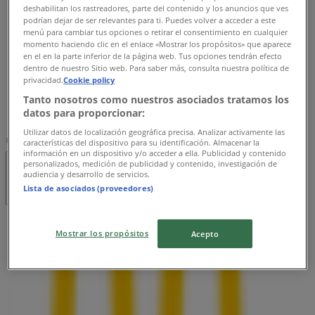
水曜日
deshabilitan los rastreadores, parte del contenido y los anuncios que ves
10:00 - 21:00
podrían dejar de ser relevantes para ti. Puedes volver a acceder a este
menú para cambiar tus opciones o retirar el consentimiento en cualquier
木曜日
momento haciendo clic en el enlace «Mostrar los propósitos» que aparece
10:00 - 21:00
en el en la parte inferior de la página web. Tus opciones tendrán efecto
金曜日
dentro de nuestro Sitio web. Para saber más, consulta nuestra política de
privacidad.
Cookie policy
10:00 - 21:00
土曜日
Tanto nosotros como nuestros asociados tratamos los
datos para proporcionar:
10:00 - 21:00
Utilizar datos de localización geográfica precisa. Analizar activamente las
マップ
022-304-1871
características del dispositivo para su identificación. Almacenar la
información en un dispositivo y/o acceder a ella. Publicidad y contenido
personalizados, medición de publicidad y contenido, investigación de
営業中
まで 21:00
audiencia y desarrollo de servicios.
Lista de asociados (proveedores)
日曜日
Mostrar los propósitos
Acepto
10:00 - 21:00
月曜日
10:00 - 21:00
火曜日
10:00 - 21:00