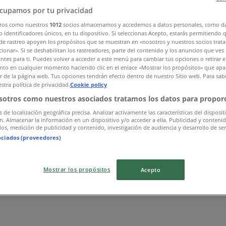
cupamos por tu privacidad
ros como nuestros
1012
socios almacenamos y accedemos a datos personales, como d
 identificadores únicos, en tu dispositivo. Si seleccionas Acepto, estarás permitiendo 
de rastreo apoyen los propósitos que se muestran en «nosotros y nuestros socios trat
ionar». Si se deshabilitan los rastreadores, parte del contenido y los anuncios que ves
antes para ti. Puedes volver a acceder a este menú para cambiar tus opciones o retirar e
to en cualquier momento haciendo clic en el enlace «Mostrar los propósitos» que apar
or de la página web. Tus opciones tendrán efecto dentro de nuestro Sitio web. Para sab
stra política de privacidad.
Cookie policy
sotros como nuestros asociados tratamos los datos para proporc
s de localización geográfica precisa. Analizar activamente las características del disposit
ón. Almacenar la información en un dispositivo y/o acceder a ella. Publicidad y conteni
os, medición de publicidad y contenido, investigación de audiencia y desarrollo de ser
ociados (proveedores)
Mostrar los propósitos
Acepto