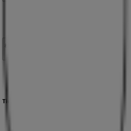
マーケテイング＆ビジネスリクエスト
地図上で店舗が誤った場所にあります
週にいちど広告のフィードバック
技術的な問題と一般的なフィードバック
検索方法
ブランド
割引情報
製品紹介
都市
Tiendeoアプリ