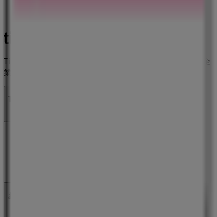
Tiendeoは世界中でのローカルショッピングを改革するIT企
業Shopfullyの一社です。
Tiendeo
私たちが行うこと
ビジネスソリューションをみる
ニュース・メディア
ビジネス契約
お問い合わせ