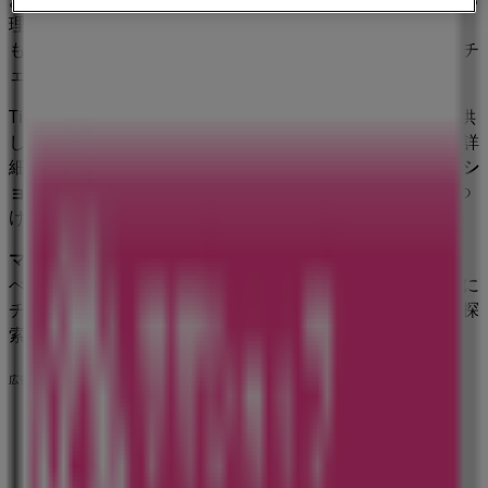
理想的な場所です。
8月 2026
の間、
ファッション
業界で最
も有名なブランドの一つである
ママショップ加納
の店舗をチ
ェックして、最新の割引や特典をお楽しみください。
Tiendeoでは、
ママショップ加納
の全実店舗のガイドを提供
し、所在地、営業時間、便利なショッピング体験のための詳
細情報を簡単に見つけられます。さらに、限定の
プロモーシ
ョン
にアクセスし、この
8月
に利用可能な最高の割引を見つ
けることができます。
ママショップ加納
の
セール
を見逃さず、
8月 2026
の間、す
べての店舗で利用できる最高の価格とプロモーションを常に
チェックしましょう。今すぐ
ママショップ加納
の全店舗を探
索し、お得なキャンペーンを見つけてください！
広告