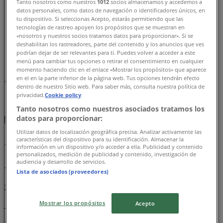
Tanto nosotros como nuestros
1012
socios almacenamos y accedemos a
datos personales, como datos de navegación o identificadores únicos, en
Tiendeo
»
tu dispositivo. Si seleccionas Acepto, estarás permitiendo que las
tecnologías de rastreo apoyen los propósitos que se muestran en
お近くのファッションのお買い得商品
»
«nosotros y nuestros socios tratamos datos para proporcionar». Si se
ママショップ加納
»
deshabilitan los rastreadores, parte del contenido y los anuncios que ves
podrían dejar de ser relevantes para ti. Puedes volver a acceder a este
ママショップ加納店舗
menú para cambiar tus opciones o retirar el consentimiento en cualquier
momento haciendo clic en el enlace «Mostrar los propósitos» que aparece
en el en la parte inferior de la página web. Tus opciones tendrán efecto
ママショップ加納
dentro de nuestro Sitio web. Para saber más, consulta nuestra política de
privacidad.
Cookie policy
まもなく ママショップ加納>のカタログ・クーポンの掲載を
Tanto nosotros como nuestros asociados tratamos los
datos para proporcionar:
開始！
Utilizar datos de localización geográfica precisa. Analizar activamente las
その他のファッションビジネス
características del dispositivo para su identificación. Almacenar la
información en un dispositivo y/o acceder a ella. Publicidad y contenido
personalizados, medición de publicidad y contenido, investigación de
audiencia y desarrollo de servicios.
ママショップ加納, オファーを全てあ
Lista de asociados (proveedores)
なたの手に
Mostrar los propósitos
Acepto
Tiendeoへようこそ！
ママショップ加納
の全店舗を発見し、
お得な
セール
、
カタログ
、
プロモーション
にアクセスできる