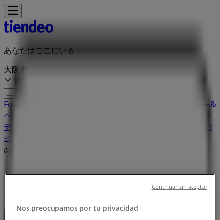
あなたはここにいる：
大阪市
Featured
スーパーマーケット
ファッション
ホームセンター&
ペット
ドラッグストア
家電
レストラン
カラオケ & エンター
テイメント
スポーツ
おもちゃ&子供向け商品
車&モーターバ
イク
広告
Continuar sin aceptar
ママショップ加納の店舗一覧 ：営業時
Nos preocupamos por tu privacidad
間、住所や電話番号