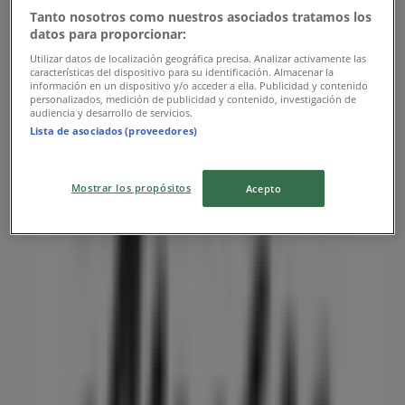
Tanto nosotros como nuestros asociados tratamos los
datos para proporcionar:
Utilizar datos de localización geográfica precisa. Analizar activamente las
características del dispositivo para su identificación. Almacenar la
información en un dispositivo y/o acceder a ella. Publicidad y contenido
personalizados, medición de publicidad y contenido, investigación de
audiencia y desarrollo de servicios.
Lista de asociados (proveedores)
近くのお店
Mostrar los propósitos
Acepto
ファミリーマート
埼玉県さいたま市浦和区高砂三丁目１５番１号埼玉県
庁第二庁舎Ｂ１Ｆ, さいたま市
155 m