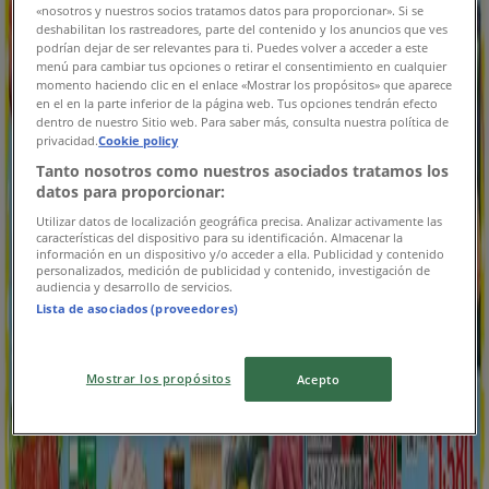
«nosotros y nuestros socios tratamos datos para proporcionar». Si se
deshabilitan los rastreadores, parte del contenido y los anuncios que ves
podrían dejar de ser relevantes para ti. Puedes volver a acceder a este
menú para cambiar tus opciones o retirar el consentimiento en cualquier
momento haciendo clic en el enlace «Mostrar los propósitos» que aparece
コープさっぽろ
en el en la parte inferior de la página web. Tus opciones tendrán efecto
dentro de nuestro Sitio web. Para saber más, consulta nuestra política de
コープさっぽろ チラシ
privacidad.
Cookie policy
Tanto nosotros como nuestros asociados tratamos los
8/31 日まで有効
datos para proporcionar:
{"numCatalogs":1}
Utilizar datos de localización geográfica precisa. Analizar activamente las
características del dispositivo para su identificación. Almacenar la
información en un dispositivo y/o acceder a ella. Publicidad y contenido
スケジュールとアドレスコープさっぽ
personalizados, medición de publicidad y contenido, investigación de
audiencia y desarrollo de servicios.
ろ。
Lista de asociados (proveedores)
Mostrar los propósitos
Acepto
コープさっぽろ
中川郡幕別町札内豊町43-1, 中川郡