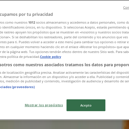
Con
cupamos por tu privacidad
ros como nuestros
1012
socios almacenamos y accedemos a datos personales, como d
 identificadores únicos, en tu dispositivo. Si seleccionas Acepto, estarás permitiendo 
de rastreo apoyen los propósitos que se muestran en «nosotros y nuestros socios trat
ionar». Si se deshabilitan los rastreadores, parte del contenido y los anuncios que ves
antes para ti. Puedes volver a acceder a este menú para cambiar tus opciones o retirar e
認する
to en cualquier momento haciendo clic en el enlace «Mostrar los propósitos» que apar
or de la página web. Tus opciones tendrán efecto dentro de nuestro Sitio web. Para sab
stra política de privacidad.
Cookie policy
sotros como nuestros asociados tratamos los datos para proporc
s de localización geográfica precisa. Analizar activamente las características del disposit
ón. Almacenar la información en un dispositivo y/o acceder a ella. Publicidad y conteni
os, medición de publicidad y contenido, investigación de audiencia y desarrollo de ser
ociados (proveedores)
Mostrar los propósitos
Acepto