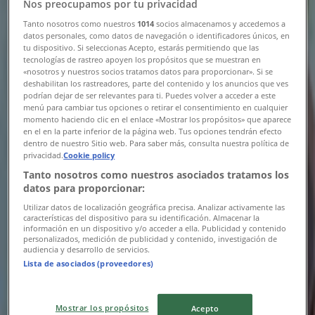
Nos preocupamos por tu privacidad
Tanto nosotros como nuestros
1014
socios almacenamos y accedemos a
datos personales, como datos de navegación o identificadores únicos, en
tu dispositivo. Si seleccionas Acepto, estarás permitiendo que las
tecnologías de rastreo apoyen los propósitos que se muestran en
«nosotros y nuestros socios tratamos datos para proporcionar». Si se
deshabilitan los rastreadores, parte del contenido y los anuncios que ves
podrían dejar de ser relevantes para ti. Puedes volver a acceder a este
menú para cambiar tus opciones o retirar el consentimiento en cualquier
momento haciendo clic en el enlace «Mostrar los propósitos» que aparece
en el en la parte inferior de la página web. Tus opciones tendrán efecto
dentro de nuestro Sitio web. Para saber más, consulta nuestra política de
{"numCatalogs":0}
privacidad.
Cookie policy
Tanto nosotros como nuestros asociados tratamos los
スケジュールとアドレス魚民。
datos para proporcionar:
Utilizar datos de localización geográfica precisa. Analizar activamente las
características del dispositivo para su identificación. Almacenar la
información en un dispositivo y/o acceder a ella. Publicidad y contenido
personalizados, medición de publicidad y contenido, investigación de
audiencia y desarrollo de servicios.
魚民
Lista de asociados (proveedores)
福岡県 福岡市博多区博多駅東2-4-23, 福岡市
2.0 km
Mostrar los propósitos
Acepto