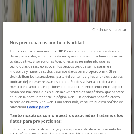
マルエツ
Continuar sin aceptar
排他的な取引と掘り出し物
Nos preocupamos por tu privacidad
8/31 日まで有効
Tanto nosotros como nuestros
1012
socios almacenamos y accedemos a
datos personales, como datos de navegación o identificadores únicos, en
tu dispositivo. Si seleccionas Acepto, estarás permitiendo que las
今日で期限切れ
tecnologías de rastreo apoyen los propósitos que se muestran en
«nosotros y nuestros socios tratamos datos para proporcionar». Si se
deshabilitan los rastreadores, parte del contenido y los anuncios que ves
podrían dejar de ser relevantes para ti. Puedes volver a acceder a este
マルエツ
menú para cambiar tus opciones o retirar el consentimiento en cualquier
momento haciendo clic en el enlace «Mostrar los propósitos» que aparece
en el en la parte inferior de la página web. Tus opciones tendrán efecto
あなたのための私たちの最高の取引
dentro de nuestro Sitio web. Para saber más, consulta nuestra política de
privacidad.
Cookie policy
今日で期限切れ
4.2 km - 千葉市
Tanto nosotros como nuestros asociados tratamos los
datos para proporcionar:
広告
Utilizar datos de localización geográfica precisa. Analizar activamente las
características del dispositivo para su identificación. Almacenar la