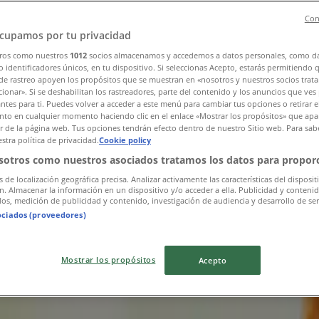
Con
cupamos por tu privacidad
ros como nuestros
1012
socios almacenamos y accedemos a datos personales, como d
 identificadores únicos, en tu dispositivo. Si seleccionas Acepto, estarás permitiendo 
de rastreo apoyen los propósitos que se muestran en «nosotros y nuestros socios trat
ionar». Si se deshabilitan los rastreadores, parte del contenido y los anuncios que ves
antes para ti. Puedes volver a acceder a este menú para cambiar tus opciones o retirar e
さっと確認する
to en cualquier momento haciendo clic en el enlace «Mostrar los propósitos» que apar
or de la página web. Tus opciones tendrán efecto dentro de nuestro Sitio web. Para sab
stra política de privacidad.
Cookie policy
sotros como nuestros asociados tratamos los datos para proporc
s de localización geográfica precisa. Analizar activamente las características del disposit
ón. Almacenar la información en un dispositivo y/o acceder a ella. Publicidad y conteni
os, medición de publicidad y contenido, investigación de audiencia y desarrollo de ser
ociados (proveedores)
Mostrar los propósitos
Acepto