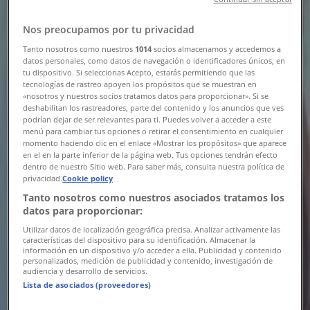
Nos preocupamos por tu privacidad
Tanto nosotros como nuestros
1014
socios almacenamos y accedemos a
datos personales, como datos de navegación o identificadores únicos, en
tu dispositivo. Si seleccionas Acepto, estarás permitiendo que las
tecnologías de rastreo apoyen los propósitos que se muestran en
«nosotros y nuestros socios tratamos datos para proporcionar». Si se
deshabilitan los rastreadores, parte del contenido y los anuncios que ves
podrían dejar de ser relevantes para ti. Puedes volver a acceder a este
menú para cambiar tus opciones o retirar el consentimiento en cualquier
momento haciendo clic en el enlace «Mostrar los propósitos» que aparece
{"numCatalogs":0}
en el en la parte inferior de la página web. Tus opciones tendrán efecto
dentro de nuestro Sitio web. Para saber más, consulta nuestra política de
スケジュールとアドレスサブウェイ。
privacidad.
Cookie policy
Tanto nosotros como nuestros asociados tratamos los
datos para proporcionar:
Utilizar datos de localización geográfica precisa. Analizar activamente las
サブウェイ
características del dispositivo para su identificación. Almacenar la
información en un dispositivo y/o acceder a ella. Publicidad y contenido
personalizados, medición de publicidad y contenido, investigación de
東京都豊島区西池袋, 豊島区
audiencia y desarrollo de servicios.
Lista de asociados (proveedores)
395 m