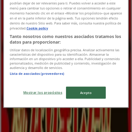
podrían dejar de ser relevantes para ti. Puedes volver a acceder a este
menú para cambiar tus opciones o retirar el consentimiento en cualquier
momento haciendo clic en el enlace «Mostrar los propósitos» que aparece
en el en la parte inferior de la página web. Tus opciones tendrán efecto
dentro de nuestro Sitio web. Para saber más, consulta nuestra política de
privacidad.
Cookie policy
Tanto nosotros como nuestros asociados tratamos los
datos para proporcionar:
Utilizar datos de localización geográfica precisa. Analizar activamente las
características del dispositivo para su identificación. Almacenar la
información en un dispositivo y/o acceder a ella. Publicidad y contenido
{"numCatalogs":0}
personalizados, medición de publicidad y contenido, investigación de
audiencia y desarrollo de servicios.
Lista de asociados (proveedores)
スケジュールとアドレスシャンブル。
Mostrar los propósitos
Acepto
シャンブル
福岡県行橋市西泉6-3-50, 行橋市
20.2 km