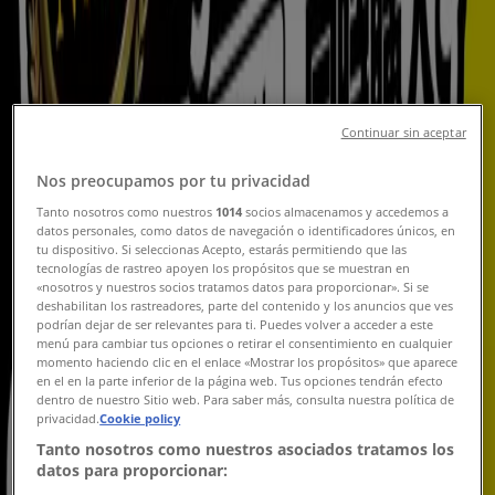
コジマ
Continuar sin aceptar
日頃のご愛顧に感謝を込めて 決算売り尽くしセー
ル
Nos preocupamos por tu privacidad
Tanto nosotros como nuestros
1014
socios almacenamos y accedemos a
8/16 日まで有効
datos personales, como datos de navegación o identificadores únicos, en
tu dispositivo. Si seleccionas Acepto, estarás permitiendo que las
tecnologías de rastreo apoyen los propósitos que se muestran en
«nosotros y nuestros socios tratamos datos para proporcionar». Si se
deshabilitan los rastreadores, parte del contenido y los anuncios que ves
コジマ
podrían dejar de ser relevantes para ti. Puedes volver a acceder a este
menú para cambiar tus opciones o retirar el consentimiento en cualquier
momento haciendo clic en el enlace «Mostrar los propósitos» que aparece
決算売り尽くしセール
en el en la parte inferior de la página web. Tus opciones tendrán efecto
dentro de nuestro Sitio web. Para saber más, consulta nuestra política de
privacidad.
Cookie policy
8/31 日まで有効
2.2 km - 船橋市
Tanto nosotros como nuestros asociados tratamos los
datos para proporcionar: