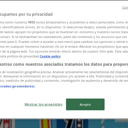
Con
cupamos por tu privacidad
ros como nuestros
1012
socios almacenamos y accedemos a datos personales, como d
 identificadores únicos, en tu dispositivo. Si seleccionas Acepto, estarás permitiendo 
de rastreo apoyen los propósitos que se muestran en «nosotros y nuestros socios trat
ionar». Si se deshabilitan los rastreadores, parte del contenido y los anuncios que ves
antes para ti. Puedes volver a acceder a este menú para cambiar tus opciones o retirar e
ーをさっと確認する
to en cualquier momento haciendo clic en el enlace «Mostrar los propósitos» que apar
or de la página web. Tus opciones tendrán efecto dentro de nuestro Sitio web. Para sab
stra política de privacidad.
Cookie policy
sotros como nuestros asociados tratamos los datos para proporc
s de localización geográfica precisa. Analizar activamente las características del disposit
ón. Almacenar la información en un dispositivo y/o acceder a ella. Publicidad y conteni
os, medición de publicidad y contenido, investigación de audiencia y desarrollo de ser
ociados (proveedores)
Mostrar los propósitos
Acepto