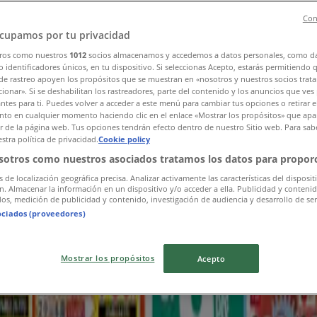
Con
cupamos por tu privacidad
ros como nuestros
1012
socios almacenamos y accedemos a datos personales, como d
 identificadores únicos, en tu dispositivo. Si seleccionas Acepto, estarás permitiendo 
de rastreo apoyen los propósitos que se muestran en «nosotros y nuestros socios trat
ionar». Si se deshabilitan los rastreadores, parte del contenido y los anuncios que ves
antes para ti. Puedes volver a acceder a este menú para cambiar tus opciones o retirar e
と確認する
to en cualquier momento haciendo clic en el enlace «Mostrar los propósitos» que apar
or de la página web. Tus opciones tendrán efecto dentro de nuestro Sitio web. Para sab
stra política de privacidad.
Cookie policy
sotros como nuestros asociados tratamos los datos para proporc
s de localización geográfica precisa. Analizar activamente las características del disposit
ón. Almacenar la información en un dispositivo y/o acceder a ella. Publicidad y conteni
os, medición de publicidad y contenido, investigación de audiencia y desarrollo de ser
ociados (proveedores)
Mostrar los propósitos
Acepto