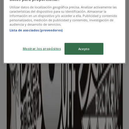
たいらや
Utilizar datos de localización geográfica precisa. Analizar activamente las
características del dispositivo para su identificación. Almacenar la
選ばれた製品の素晴らしい割引
información en un dispositivo y/o acceder a ella. Publicidad y contenido
personalizados, medición de publicidad y contenido, investigación de
audiencia y desarrollo de servicios.
8/31 日まで有効
2.2 km - 昭島市
Lista de asociados (proveedores)
Mostrar los propósitos
Acepto
たいらや
掘り出し物ハンターのためのオファー
8/31 日まで有効
2.2 km - 昭島市
たいらや
排他的な掘り出し物
8/31 日まで有効
2.2 km - 昭島市