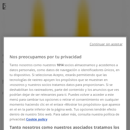
区：チラシと営業時間、電話番号
豊島区のTiendeo
»
レストランの豊島区チラシ
»
豊島区のマクドナルド
»
マクドナルド | 東京都豊島区東池袋1-9-10
Continuar sin aceptar
マップ
03-3988-2280
Nos preocupamos por tu privacidad
マップ
03-3988-2280
Tanto nosotros como nuestros
1014
socios almacenamos y accedemos a
datos personales, como datos de navegación o identificadores únicos, en
まもなく マクドナルド>のカタログ・クーポンの掲載を開
tu dispositivo. Si seleccionas Acepto, estarás permitiendo que las
tecnologías de rastreo apoyen los propósitos que se muestran en
始！
«nosotros y nuestros socios tratamos datos para proporcionar». Si se
deshabilitan los rastreadores, parte del contenido y los anuncios que ves
広告
podrían dejar de ser relevantes para ti. Puedes volver a acceder a este
menú para cambiar tus opciones o retirar el consentimiento en cualquier
momento haciendo clic en el enlace «Mostrar los propósitos» que aparece
en el en la parte inferior de la página web. Tus opciones tendrán efecto
dentro de nuestro Sitio web. Para saber más, consulta nuestra política de
privacidad.
Cookie policy
Tanto nosotros como nuestros asociados tratamos los