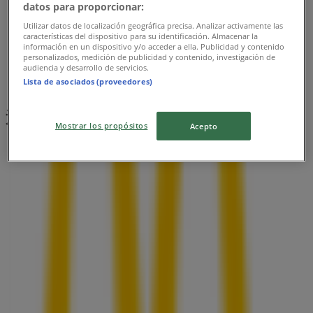
datos para proporcionar:
Utilizar datos de localización geográfica precisa. Analizar activamente las
características del dispositivo para su identificación. Almacenar la
información en un dispositivo y/o acceder a ella. Publicidad y contenido
personalizados, medición de publicidad y contenido, investigación de
audiencia y desarrollo de servicios.
Lista de asociados (proveedores)
近くのお店
Mostrar los propósitos
Acepto
ファミリーマート
東京都豊島区東池袋１－７－１２, 豊島区
30 m
串家物語