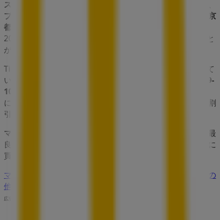
ストラン
業界で評価の高い
マクドナルド
の最新の
オファー
、
プロモーション
、
カタログ
をご覧いただけます。当店は
東京
都豊島区東池袋1-9-10
、
豊島区
にあります。ここでは、
2023年
8月
にわたって購入時にお得に商品を手に入れること
ができます。
Tiendeoでは、
マクドナルド
に関する最新情報をご提供して
います。営業時間や限定オファー、
東京都豊島区東池袋1-9-
10
にある店舗の正確な場所などをご覧いただけます。さら
に、最新のカタログもご利用いただけ、
レストラン
製品の割
引を受けることができます。
マクドナルド
の
オファー
をお見逃しなく、また
豊島区
での最
良の価格をお楽しみください！今すぐ訪れて、もっとお得に
買い物を始めましょう！
マクドナルドのメインページへ
豊島区にあるマクドナルドの
他の店舗を見る。
広告