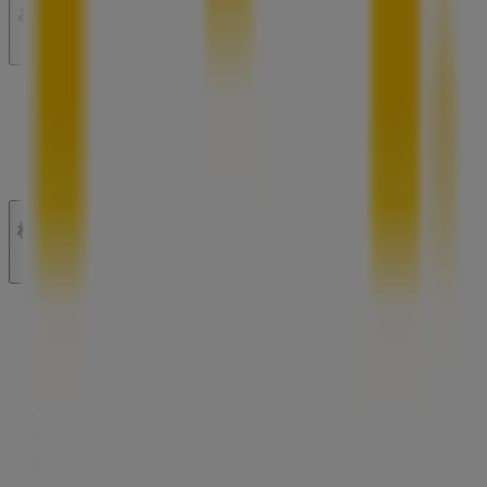
お問い合わせ
マーケテイング＆ビジネスリクエスト
地図上で店舗が誤った場所にあります
週にいちど広告のフィードバック
技術的な問題と一般的なフィードバック
検索方法
ブランド
地元ブランド
割引情報
近くのお店
製品紹介
地元産品
都市