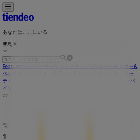
あなたはここにいる：
豊島区
Featured
スーパーマーケット
ファッション
ホームセンター&
ペット
ドラッグストア
家電
レストラン
カラオケ & エンター
テイメント
スポーツ
おもちゃ&子供向け商品
車&モーターバ
イク
広告
マクドナルド 東京都豊島区東池袋1-9-
10 | 東京都豊島区東池袋1-9-10, 豊島