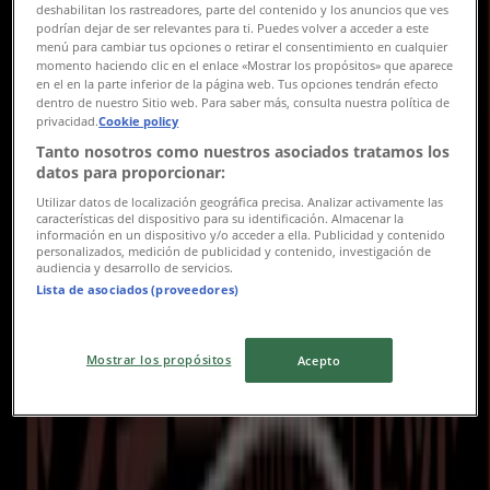
水曜日
deshabilitan los rastreadores, parte del contenido y los anuncios que ves
podrían dejar de ser relevantes para ti. Puedes volver a acceder a este
10:00 - 02:00
menú para cambiar tus opciones o retirar el consentimiento en cualquier
木曜日
momento haciendo clic en el enlace «Mostrar los propósitos» que aparece
10:00 - 02:00
en el en la parte inferior de la página web. Tus opciones tendrán efecto
dentro de nuestro Sitio web. Para saber más, consulta nuestra política de
金曜日
privacidad.
Cookie policy
10:00 - 02:00
Tanto nosotros como nuestros asociados tratamos los
土曜日
datos para proporcionar:
10:00 - 02:00
Utilizar datos de localización geográfica precisa. Analizar activamente las
características del dispositivo para su identificación. Almacenar la
マップ
047-467-1411
información en un dispositivo y/o acceder a ella. Publicidad y contenido
personalizados, medición de publicidad y contenido, investigación de
営業中
まで 02:00
audiencia y desarrollo de servicios.
Lista de asociados (proveedores)
日曜日
Mostrar los propósitos
Acepto
10:00 - 02:00
月曜日
10:00 - 02:00
火曜日
10:00 - 02:00