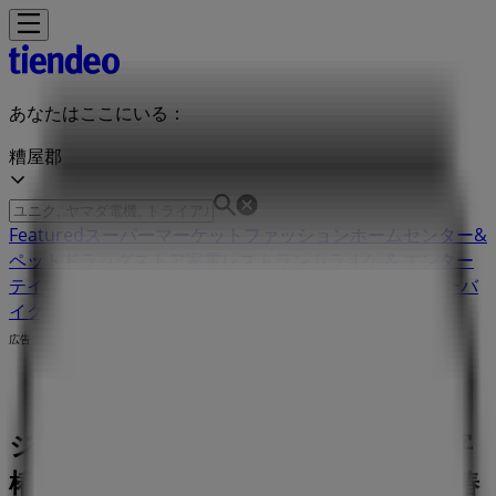
あなたはここにいる：
糟屋郡
Featured
スーパーマーケット
ファッション
ホームセンター&
ペット
ドラッグストア
家電
レストラン
カラオケ & エンター
テイメント
スポーツ
おもちゃ&子供向け商品
車&モーターバ
イク
広告
ジョイフル 福岡県糟屋郡篠栗町尾仲字
椿584-1 | 福岡県糟屋郡篠栗町尾仲字椿