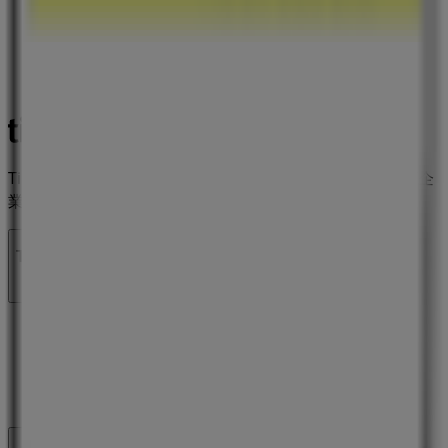
Tiendeoは世界中でのローカルショッピングを改革するIT企
業Shopfullyの一社です。
Tiendeo
私たちが行うこと
ビジネスソリューションをみる
ニュース・メディア
ビジネス契約