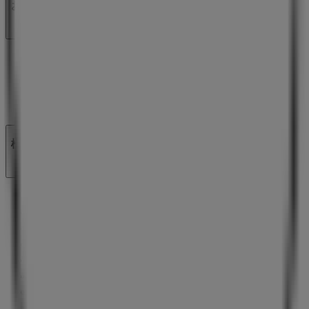
お問い合わせ
マーケテイング＆ビジネスリクエスト
地図上で店舗が誤った場所にあります
週にいちど広告のフィードバック
技術的な問題と一般的なフィードバック
検索方法
ブランド
地元ブランド
割引情報
近くのお店
製品紹介
地元産品
都市