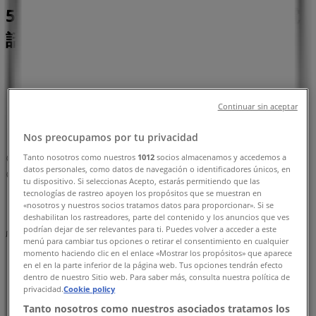
584-1, 糟屋郡：チラシと営業時間、電
話番号
糟屋郡のTiendeo
»
レストランの糟屋郡チラシ
»
糟屋郡のジョイフル
»
Continuar sin aceptar
ジョイフル | 福岡県糟屋郡篠栗町尾仲字椿584-1
Nos preocupamos por tu privacidad
Tanto nosotros como nuestros
1012
socios almacenamos y accedemos a
マップ
092-948-1371
datos personales, como datos de navegación o identificadores únicos, en
マップ
092-948-1371
tu dispositivo. Si seleccionas Acepto, estarás permitiendo que las
tecnologías de rastreo apoyen los propósitos que se muestran en
まもなく ジョイフル>のカタログ・クーポンの掲載を開始！
«nosotros y nuestros socios tratamos datos para proporcionar». Si se
deshabilitan los rastreadores, parte del contenido y los anuncios que ves
podrían dejar de ser relevantes para ti. Puedes volver a acceder a este
広告
menú para cambiar tus opciones o retirar el consentimiento en cualquier
momento haciendo clic en el enlace «Mostrar los propósitos» que aparece
en el en la parte inferior de la página web. Tus opciones tendrán efecto
dentro de nuestro Sitio web. Para saber más, consulta nuestra política de
privacidad.
Cookie policy
Tanto nosotros como nuestros asociados tratamos los