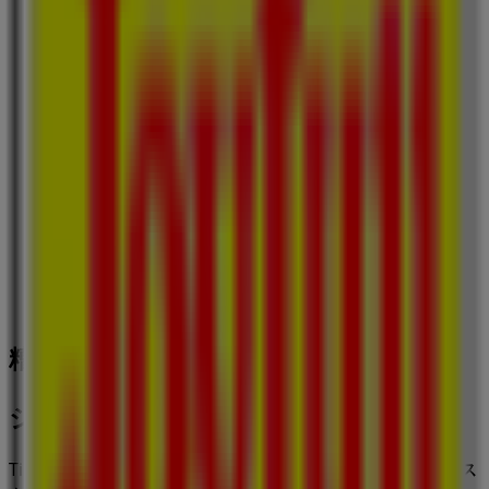
福岡県糟屋郡篠栗町尾仲７４番地９, 糟屋郡
719 m
ファミリーマート
福岡県糟屋郡篠栗町尾仲４３７－２, 糟屋郡
818 m
糟屋郡のレストランの他のビジネス
ジョイフル
Tiendeoの
ジョイフル
店舗へようこそ！ここでは、この
レス