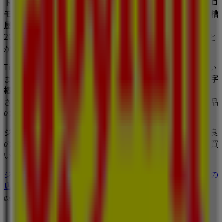
トラン
業界で評価の高い
ジョイフル
の最新の
オファー
、
プロ
モーション
、
カタログ
をご覧いただけます。当店は
福岡県糟
屋郡篠栗町尾仲字椿584-1
、
糟屋郡
にあります。ここでは、
2023年
8月
にわたって購入時にお得に商品を手に入れること
ができます。
Tiendeoでは、
ジョイフル
に関する最新情報をご提供してい
ます。営業時間や限定オファー、
福岡県糟屋郡篠栗町尾仲字
椿584-1
にある店舗の正確な場所などをご覧いただけます。
さらに、最新のカタログもご利用いただけ、
レストラン
製品
の割引を受けることができます。
ジョイフル
の
オファー
をお見逃しなく、また
糟屋郡
での最良
の価格をお楽しみください！今すぐ訪れて、もっとお得に買
い物を始めましょう！
ジョイフルのメインページへ
糟屋郡にあるジョイフルの他の
店舗を見る。
広告