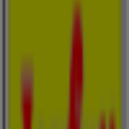
新生堂薬局
福岡県糟屋郡篠栗町中央4丁目1番24号, 糟屋郡
686 m
営業中
ジョイフル
福岡県糟屋郡篠栗町尾仲字椿584-1, 糟屋郡
718 m
ファミリーマート