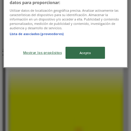
datos para proporcionar:
Utilizar datos de localización geográfica precisa. Analizar activamente las
características del dispositivo para su identificación. Almacenar la
información en un dispositivo y/o acceder a ella. Publicidad y contenido
personalizados, medición de publicidad y contenido, investigación de
audiencia y desarrollo de servicios.
Lista de asociados (proveedores)
近くのお店
Mostrar los propósitos
Acepto
ミスターマックス
福岡県糟屋郡篠栗町大字尾仲99番地1, 糟屋郡
617 m
閉店